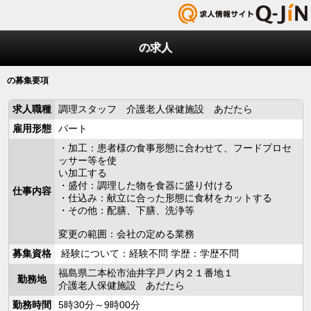
の求人
の募集要項
求人職種
調理スタッフ 介護老人保健施設 あだたら
雇用形態
パート
・加工：患者様の食事形態に合わせて、フードプロセ
ッサー等を使
い加工する
・盛付：調理した物を食器に盛り付ける
仕事内容
・仕込み：献立に合った形態に食材をカットする
・その他：配膳、下膳、洗浄等
変更の範囲：会社の定める業務
募集資格
経験について：経験不問 学歴：学歴不問
福島県二本松市油井字戸ノ内２１番地１
勤務地
介護老人保健施設 あだたら
勤務時間
5時30分～9時00分