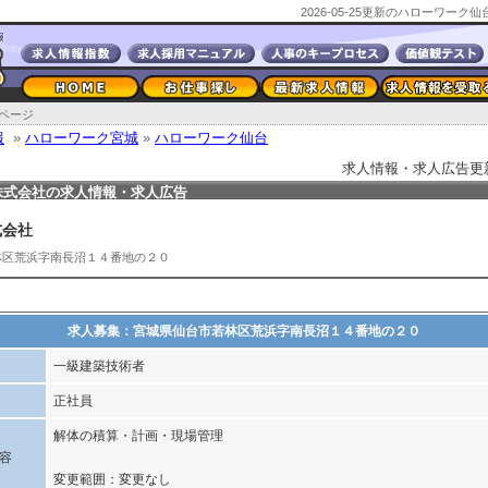
2026-05-25更新のハローワー
ページ
報
»
ハローワーク宮城
»
ハローワーク仙台
求人情報・求人広告更新日2
株式会社の求人情報・求人広告
式会社
林区荒浜字南長沼１４番地の２０
求人募集：宮城県仙台市若林区荒浜字南長沼１４番地の２０
一級建築技術者
正社員
解体の積算・計画・現場管理
容
変更範囲：変更なし