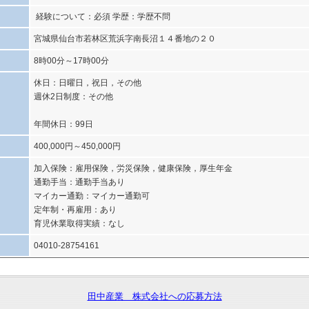
経験について：必須 学歴：学歴不問
宮城県仙台市若林区荒浜字南長沼１４番地の２０
8時00分～17時00分
休日：日曜日，祝日，その他
週休2日制度：その他
年間休日：99日
400,000円～450,000円
加入保険：雇用保険，労災保険，健康保険，厚生年金
通勤手当：通勤手当あり
マイカー通勤：マイカー通勤可
定年制・再雇用：あり
育児休業取得実績：なし
04010-28754161
田中産業 株式会社への応募方法