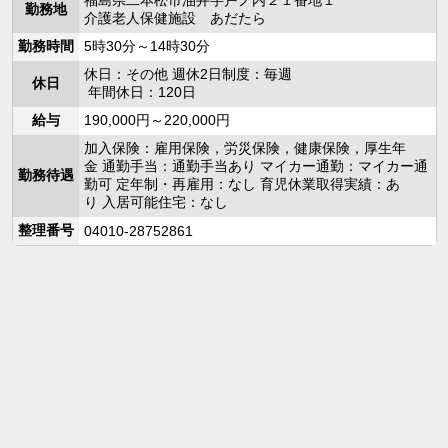
福島県二本松市油井字戸ノ内２１番地１
勤務地
介護老人保健施設 あだたら
勤務時間
5時30分～14時30分
休日：その他 週休2日制度：毎週
休日
年間休日：120日
給与
190,000円～220,000円
加入保険：雇用保険，労災保険，健康保険，厚生年
金 通勤手当：通勤手当あり マイカー通勤：マイカー通
勤務待遇
勤可 定年制・再雇用：なし 育児休業取得実績：あ
り 入居可能住宅：なし
整理番号
04010-28752861