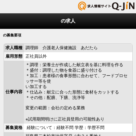
の求人
の募集要項
求人職種
調理師 介護老人保健施設 あだたら
雇用形態
正社員以外
＊調理：栄養士が作成した献立表を基に料理を作る
＊盛付：調理した物を食器に盛り付ける
＊加工：患者様の食事形態に合わせて、フードプロセ
ッサー等を使
い加工する
仕事内容
＊仕込み：献立に合った形態に食材をカットする
＊その他：配膳、下膳、洗浄等
変更の範囲：会社の定める業務
※試用期間明けに正社員登用の可能性あり
募集資格
経験について：経験不問 学歴：学歴不問