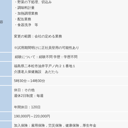
・野菜の下処理、切込み
・調味料計量
・加熱調理業務
・配缶業務
容
・食器洗浄 等
変更の範囲：会社の定める業務
※試用期間明けに正社員登用の可能性あり
経験について：経験不問 学歴：学歴不問
福島県二本松市油井字戸ノ内２１番地１
介護老人保健施設 あだたら
5時30分～14時30分
休日：その他
週休2日制度：毎週
年間休日：120日
190,000円～220,000円
加入保険：雇用保険，労災保険，健康保険，厚生年金