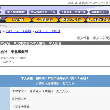
2026-05-25更新のハローワー
ページ
報
»
ハローワーク宮城
»
ハローワーク仙台
求人情報・求人広告更新日2
株式会社 東北事業部の求人情報・求人広告
式会社 東北事業部
油井字戸ノ内２１番地１
設 あだたら
求人募集：福島県二本松市油井字戸ノ内２１番地１
介護老人保健施設 あだたら
管理栄養士 介護老人保健施設 あだたら
正社員以外
・栄養士業務