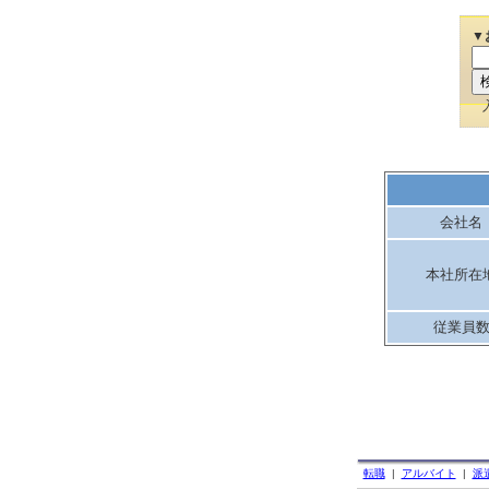
▼
会社名
本社所在
従業員
転職
|
アルバイト
|
派