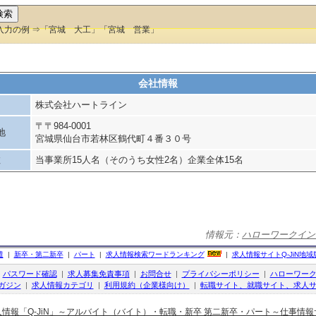
入力の例 ⇒「宮城 大工」「宮城 営業」
会社情報
株式会社ハートライン
〒〒984-0001
地
宮城県仙台市若林区鶴代町４番３０号
数
当事業所15人名（そのうち女性2名）企業全体15名
情報元：
ハローワークイン
遣
|
新卒・第二新卒
|
パート
|
求人情報検索ワードランキング
|
求人情報サイト
Q-JiN
地域
|
パスワード確認
|
求人募集免責事項
|
お問合せ
|
プライバシーポリシー
|
ハローワー
ガジン
|
求人情報カテゴリ
|
利用規約（企業様向け）
|
転職サイト、就職サイト、求人サ
人情報「Q-JiN」～アルバイト（バイト）・転職・新卒 第二新卒・パート～仕事情報