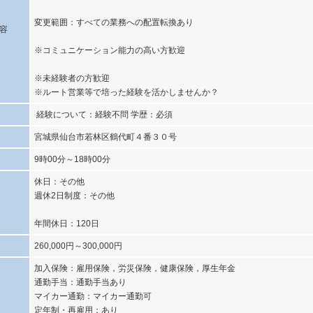
変更範囲：すべての業務への配置転換あり
容
※コミュニケーション能力の高い方歓迎
※未経験者の方歓迎
※ルート営業等で培った経験を活かしませんか？
経験について：経験不問 学歴：必須
宮城県仙台市若林区鶴代町４番３０号
9時00分～18時00分
休日：その他
週休2日制度：その他
年間休日：120日
260,000円～300,000円
加入保険：雇用保険，労災保険，健康保険，厚生年金
通勤手当：通勤手当あり
マイカー通勤：マイカー通勤可
定年制・再雇用：あり