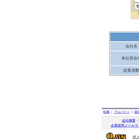
会社名
本社所在
従業員
転職
|
アルバイト
|
派
会社概要
企業様用メールマ
求