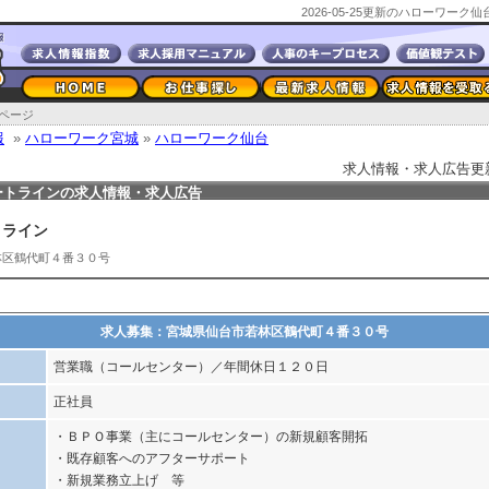
2026-05-25更新のハローワー
ページ
報
»
ハローワーク宮城
»
ハローワーク仙台
求人情報・求人広告更新日2
ートラインの求人情報・求人広告
トライン
林区鶴代町４番３０号
求人募集：宮城県仙台市若林区鶴代町４番３０号
営業職（コールセンター）／年間休日１２０日
正社員
・ＢＰＯ事業（主にコールセンター）の新規顧客開拓
・既存顧客へのアフターサポート
・新規業務立上げ 等