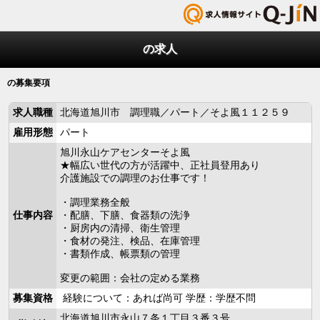
の求人
の募集要項
求人職種
北海道旭川市 調理職／パート／そよ風１１２５９
雇用形態
パート
旭川永山ケアセンターそよ風
★幅広い世代の方が活躍中、正社員登用あり
介護施設での調理のお仕事です！
・調理業務全般
仕事内容
・配膳、下膳、食器類の洗浄
・厨房内の清掃、衛生管理
・食材の発注、検品、在庫管理
・書類作成、帳票類の管理
変更の範囲：会社の定める業務
募集資格
経験について：あれば尚可 学歴：学歴不問
北海道旭川市永山７条１丁目３番３号