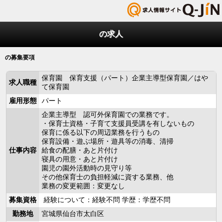
の求人
の募集要項
保育園 保育支援（パート）企業主導型保育園／はや
求人職種
て保育園
雇用形態
パート
企業主導型 認可外保育園での業務です。
・保育士資格・子育て支援員受講を有しないもの
保育に係る以下の周辺業務を行うもの
保育設備・遊ぶ場所・遊具等の消毒、清掃
仕事内容
給食の配膳・あと片付け
寝具の用意・あと片付け
園児の園外活動時の見守り等
その他保育士の負担軽減に資する業務、他
業務の変更範囲：変更なし
募集資格
経験について：経験不問 学歴：学歴不問
勤務地
宮城県仙台市太白区