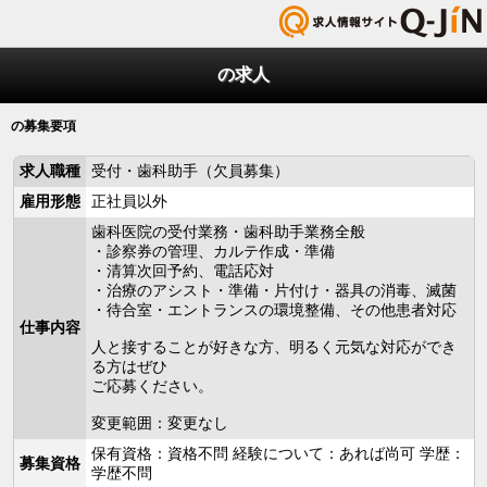
の求人
の募集要項
求人職種
受付・歯科助手（欠員募集）
雇用形態
正社員以外
歯科医院の受付業務・歯科助手業務全般
・診察券の管理、カルテ作成・準備
・清算次回予約、電話応対
・治療のアシスト・準備・片付け・器具の消毒、滅菌
・待合室・エントランスの環境整備、その他患者対応
仕事内容
人と接することが好きな方、明るく元気な対応ができ
る方はぜひ
ご応募ください。
変更範囲：変更なし
保有資格：資格不問 経験について：あれば尚可 学歴：
募集資格
学歴不問