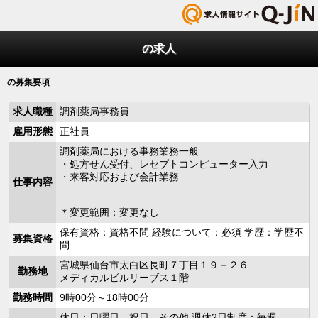
の求人
の募集要項
求人職種
調剤薬局事務員
雇用形態
正社員
調剤薬局における事務業務一般
・処方せん受付、レセプトコンピューター入力
・来客対応および会計業務
仕事内容
＊変更範囲：変更なし
保有資格：資格不問 経験について：必須 学歴：学歴不
募集資格
問
宮城県仙台市太白区長町７丁目１９－２６
勤務地
メディカルビルリーブス１階
勤務時間
9時00分～18時00分
休日：日曜日，祝日，その他 週休2日制度：毎週