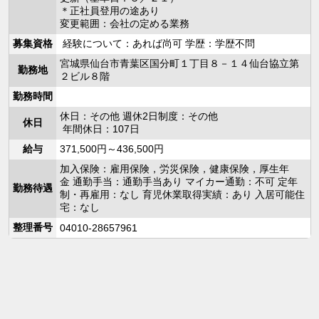
＊正社員登用の途あり
変更範囲：会社の定める業務
募集資格
経験について：あれば尚可 学歴：学歴不問
宮城県仙台市青葉区国分町１丁目８－１４仙台協立第
勤務地
２ビル８階
勤務時間
休日：その他 週休2日制度：その他
休日
年間休日：107日
給与
371,500円～436,500円
加入保険：雇用保険，労災保険，健康保険，厚生年
金 通勤手当：通勤手当あり マイカー通勤：不可 定年
勤務待遇
制・再雇用：なし 育児休業取得実績：あり 入居可能住
宅：なし
整理番号
04010-28657961