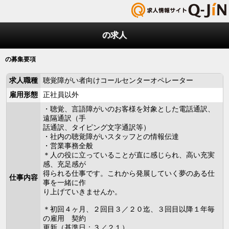
の求人
の募集要項
求人職種
聴覚障がい者向けコールセンターオペレーター
雇用形態
正社員以外
・聴覚、言語障がいのお客様を対象とした電話通訳、
遠隔通訳（手
話通訳、タイピング文字通訳等）
・社内の聴覚障がいスタッフとの情報伝達
・営業事務全般
＊人の役に立っていることが直に感じられ、高い充実
感、充足感が
得られる仕事です。これから発展していく夢のある仕
仕事内容
事を一緒に作
り上げていきませんか。
＊初回４ヶ月、２回目３／２０迄、３回目以降１年毎
の雇用 契約
更新（基準日：３／２１）