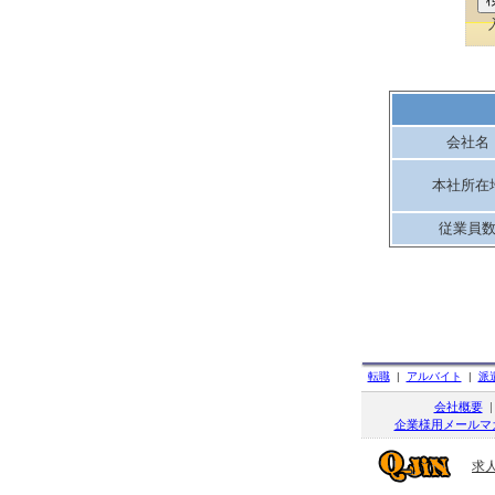
会社名
本社所在
従業員
転職
|
アルバイト
|
派
会社概要
企業様用メールマ
求