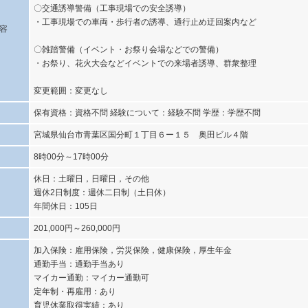
〇交通誘導警備（工事現場での安全誘導）
・工事現場での車両・歩行者の誘導、通行止め迂回案内など
容
〇雑踏警備（イベント・お祭り会場などでの警備）
・お祭り、花火大会などイベントでの来場者誘導、群衆整理
変更範囲：変更なし
保有資格：資格不問 経験について：経験不問 学歴：学歴不問
宮城県仙台市青葉区国分町１丁目６ー１５ 奥田ビル４階
8時00分～17時00分
休日：土曜日，日曜日，その他
週休2日制度：週休二日制（土日休）
年間休日：105日
201,000円～260,000円
加入保険：雇用保険，労災保険，健康保険，厚生年金
通勤手当：通勤手当あり
マイカー通勤：マイカー通勤可
定年制・再雇用：あり
育児休業取得実績：あり