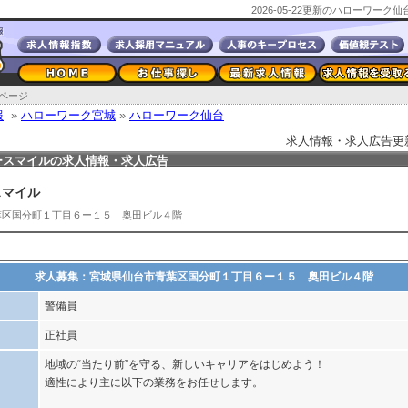
2026-05-22更新のハローワー
ページ
報
»
ハローワーク宮城
»
ハローワーク仙台
求人情報・求人広告更新日2
ースマイルの求人情報・求人広告
スマイル
葉区国分町１丁目６ー１５ 奥田ビル４階
求人募集：宮城県仙台市青葉区国分町１丁目６ー１５ 奥田ビル４階
警備員
正社員
地域の“当たり前”を守る、新しいキャリアをはじめよう！
適性により主に以下の業務をお任せします。