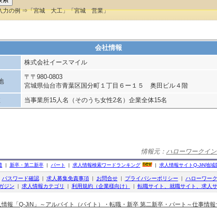
入力の例 ⇒「宮城 大工」「宮城 営業」
会社情報
株式会社イースマイル
〒〒980-0803
地
宮城県仙台市青葉区国分町１丁目６ー１５ 奥田ビル４階
数
当事業所15人名（そのうち女性2名）企業全体15名
情報元：
ハローワークイン
遣
|
新卒・第二新卒
|
パート
|
求人情報検索ワードランキング
|
求人情報サイト
Q-JiN
地域
|
パスワード確認
|
求人募集免責事項
|
お問合せ
|
プライバシーポリシー
|
ハローワー
ガジン
|
求人情報カテゴリ
|
利用規約（企業様向け）
|
転職サイト、就職サイト、求人サ
人情報「Q-JiN」～アルバイト（バイト）・転職・新卒 第二新卒・パート～仕事情報