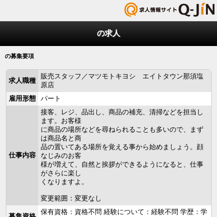
の求人
の募集要項
販売スタッフ／マツモトキヨシ エイトタウン那須塩
求人職種
原店
雇用形態
パート
接客、レジ、品出し、商品の補充、清掃などを担当し
ます。お客様
に商品の場所などを尋ねられることも多いので、まず
は商品名と商
品の置いてある場所を覚える事から始めましょう。顔
仕事内容
なじみのお客
様が増えて、自然と挨拶ができるようになると、仕事
がさらに楽し
くなりますよ。
変更範囲：変更なし
保有資格：資格不問 経験について：経験不問 学歴：学
募集資格