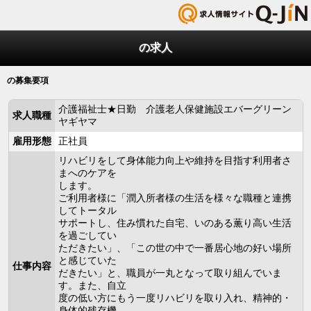
の求人
の募集要項
介護福祉士★日勤 介護老人保健施設エバーグリーン
求人職種
ヤギヤマ
雇用形態
正社員
リハビリをして身体能力向上や維持を目指す利用者さ
まへのケアを
します。
ご利用者様に「潤入所者様の生活を様々な職種と連携
してトータル
サポートし、住み慣れた自宅、いのある薫り高い生活
を過ごしてい
ただきたい」、「この世の中で一番居心地の好い場所
と感じていた
仕事内容
だきたい」と、職員が一丸となって取り組んでいま
す。また、自立
度の低い方にもう一度リハビリを取り入れ、精神的・
身体的残存機