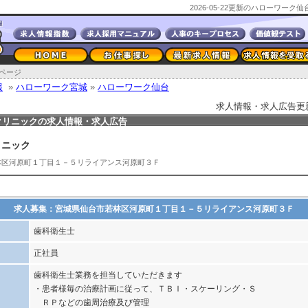
2026-05-22更新のハローワー
ページ
報
»
ハローワーク宮城
»
ハローワーク仙台
求人情報・求人広告更新日2
クリニックの求人情報・求人広告
リニック
林区河原町１丁目１－５リライアンス河原町３Ｆ
求人募集：宮城県仙台市若林区河原町１丁目１－５リライアンス河原町３Ｆ
歯科衛生士
正社員
歯科衛生士業務を担当していただきます
・患者様毎の治療計画に従って、ＴＢＩ・スケーリング・Ｓ
ＲＰなどの歯周治療及び管理