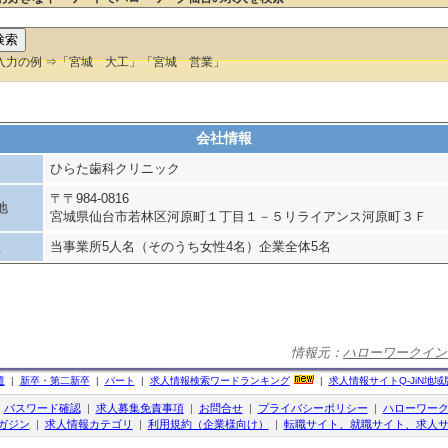
入力の例 ⇒「宮城 大工」「宮城 営業」
会社情報
ひらた歯科クリニック
〒〒984-0816
地
宮城県仙台市若林区河原町１丁目１－５リライアンス河原町３Ｆ
数
当事業所5人名（そのうち女性4名）企業全体5名
情報元：
ハローワークイン
遣
|
新卒・第二新卒
|
パート
|
求人情報検索ワードランキング
|
求人情報サイト
Q-JiN
地域
|
パスワード確認
|
求人募集免責事項
|
お問合せ
|
プライバシーポリシー
|
ハローワー
ガジン
|
求人情報カテゴリ
|
利用規約（企業様向け）
|
転職サイト、就職サイト、求人サ