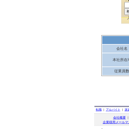
会社名
本社所在
従業員
転職
|
アルバイト
|
派
会社概要
企業様用メールマ