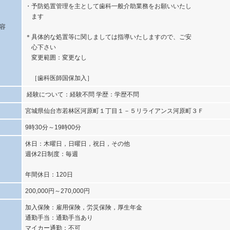
・予防処置管理を主として歯科一般介助業務をお願いいたし
ます
容
＊具体的な処置等に関しましては指導いたしますので、ご安
心下さい
変更範囲：変更なし
［歯科医師国保加入］
経験について：経験不問 学歴：学歴不問
宮城県仙台市若林区河原町１丁目１－５リライアンス河原町３Ｆ
9時30分～19時00分
休日：木曜日，日曜日，祝日，その他
週休2日制度：毎週
年間休日：120日
200,000円～270,000円
加入保険：雇用保険，労災保険，厚生年金
通勤手当：通勤手当あり
マイカー通勤：不可