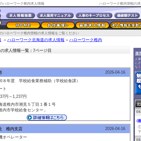
のハローワーク稚内求人情報
ハローワーク稚内管轄の求
のハローワーク稚内管轄の求人情報をご覧ください
報
»
ハローワーク北海道の求人情報
»
ハローワーク稚内
の求人情報一覧：7ページ目
履
人事
にさ
なく
2026-04-16
部
和８年度 学校給食業務補助（学校給食課）
ート
237円～1,237円
海道稚内市潮見５丁目１番１号
北
稚内市学校給食センター」
08
(
2026-04-16
社 稚内支店
下
機オペレーター
08