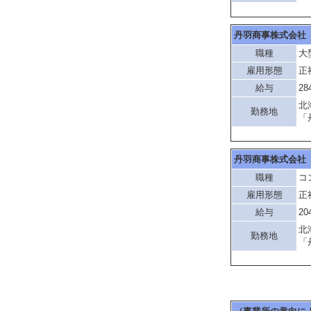
丹羽商事株式会社
職種
大
雇用形態
正
給与
28
北
勤務地
「
丹羽商事株式会社
職種
コ
雇用形態
正
給与
20
北
勤務地
「