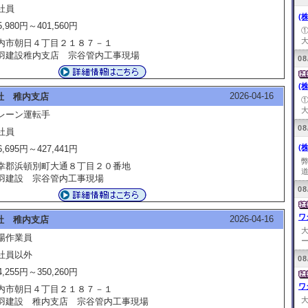
社員
(
5,980円～401,560円
大
内市朝日４丁目２１８７－１
羽建設稚内支店 宗谷管内工事現場
08
(
2026-04-16
社 稚内支店
大
レーン運転手
08
社員
(
6,695円～427,441円
幸郡浜頓別町大通８丁目２０番地
道
羽建設 宗谷管内工事現場
08
ワ
2026-04-16
社 稚内支店
場作業員
ー
社員以外
08
4,255円～350,260円
ワ
内市朝日４丁目２１８７－１
羽建設 稚内支店 宗谷管内工事現場