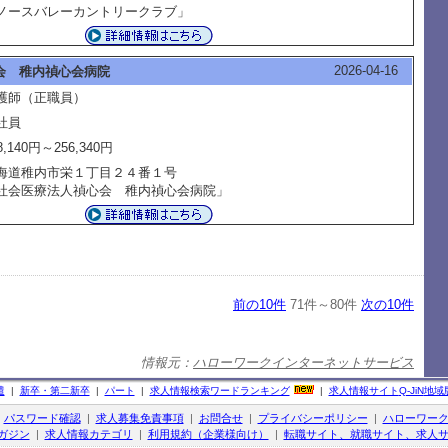
ノースバレーカントリークラブ」
2026-04-16
会 稚内禎心会病院
護師（正職員）
社員
8,140円～256,340円
海道稚内市栄１丁目２４番１号
社会医療法人禎心会 稚内禎心会病院」
前の10件
71件～80件
次の10件
情報元：
ハローワークインターネットサービス
遣
|
新卒・第二新卒
|
パート
|
求人情報検索ワードランキング
|
求人情報サイト
Q-JiN
地域
|
パスワード確認
|
求人募集免責事項
|
お問合せ
|
プライバシーポリシー
|
ハローワー
ガジン
|
求人情報カテゴリ
|
利用規約（企業様向け）
|
転職サイト、就職サイト、求人サ