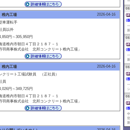
ー
08
2026-04-16
 稚内工場
(
型車運転手
社員以外
新
4,850円～305,950円
08
海道稚内市朝日４丁目２１８７－１
丹羽商事株式会社 北邦コンクリート稚内工場」
(
新
2026-04-16
 稚内工場
08
ンクリート工場試験員 （正社員）
(
社員
4,026円～349,725円
シ
海道稚内市朝日４丁目２１８７－１
08
丹羽商事株式会社 北邦コンクリート稚内工場」
(
新
2026-04-16