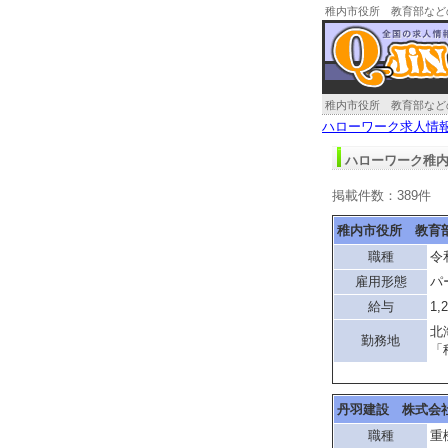
稚内市役所 教育部など
稚内市役所 教育部など
ハローワーク求人情
ハローワーク稚内
掲載件数：389件
稚内市役所 教育
職種
令
雇用形態
パ
給与
1,
北
勤務地
「
丹羽建設 株式会
職種
重