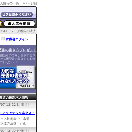
人情報の一覧：7ページ目
ハローワーク稚内の求人
求職者ログイン
歴書の書き方プレゼント
担当者の方を、面接する気
せる履歴書の書き方をもれ
プレゼント！
海道の最新求人情報
/07 13:22
[北海道]
株) アクアテックネクスト
①土木技術者で、水道、
水道の企画・計画...
/07 13:22
[北海道]