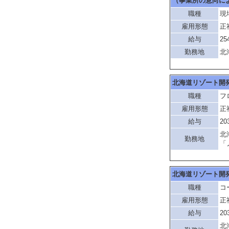
（事業所の意向に
職種
現
雇用形態
正
給与
25
勤務地
北
北海道リゾート開
職種
フ
雇用形態
正
給与
20
北
勤務地
「
北海道リゾート開
職種
コ
雇用形態
正
給与
20
北