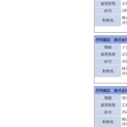
雇用形態
正
給与
29
稚
勤務地
丹
丹羽建設 株式会
職種
ク
雇用形態
正
給与
31
枝
勤務地
丹
丹羽建設 株式会
職種
現
雇用形態
正
給与
25
稚
勤務地
丹