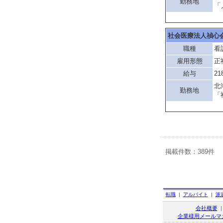
勤務地
「
社会医療法人禎心
職種
看
雇用形態
正
給与
21
北
勤務地
「
掲載件数：389件
転職
|
アルバイト
|
派
会社概要
企業様用メールマ