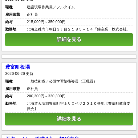
職種
建設現場作業員／フルタイム
雇用形態
正社員
給与
215,000円～350,000円
勤務地
北海道稚内市朝日３丁目２１８５－１４「錦産業 株式会社」
詳細を見る
豊富町役場
2026-06-26 更新
職種
一般技術職／公設学習塾指導員（正職員）
雇用形態
正社員
給与
200,300円～330,300円
勤務地
北海道天塩郡豊富町字上サロベツ２０１０番地【豊富町教育委
員会】
詳細を見る