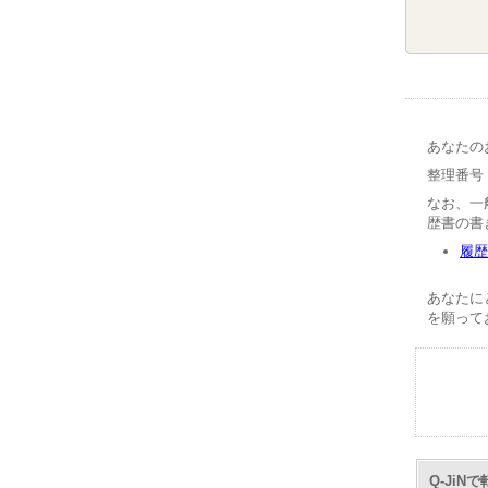
あなたの
整理番号【
なお、一
歴書の書
履歴
あなたに
を願って
Q-Ji