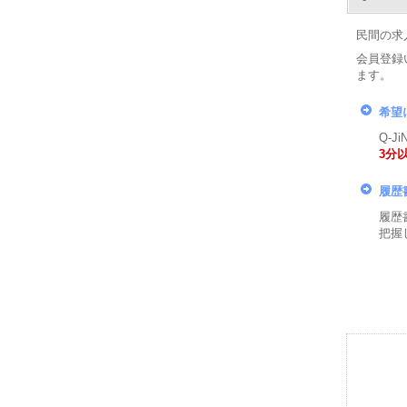
民間の求
会員登録
ます。
希望
Q-
3分
履歴
履歴
把握