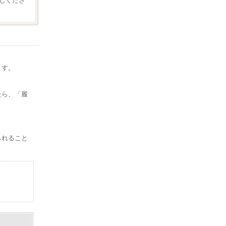
しくださ
ます。
。
たら、「履
られること