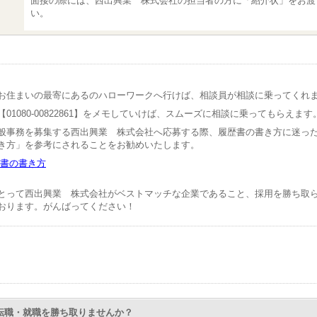
面接の際には、西出興業 株式会社の担当者の方に「紹介状」をお渡
い。
お住まいの最寄にあるのハローワークへ行けば、相談員が相談に乗ってくれ
01080-00822861】をメモしていけば、スムーズに相談に乗ってもらえます
般事務を募集する西出興業 株式会社へ応募する際、履歴書の書き方に迷っ
き方」を参考にされることをお勧めいたします。
書の書き方
とって西出興業 株式会社がベストマッチな企業であること、採用を勝ち取
おります。がんばってください！
Nで転職・就職を勝ち取りませんか？