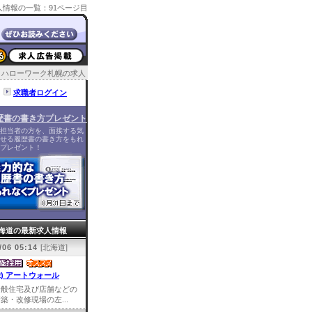
情報の一覧：91ページ目
ハローワーク札幌の求人
求職者ログイン
歴書の書き方プレゼント
担当者の方を、面接する気
せる履歴書の書き方をもれ
プレゼント！
海道の最新求人情報
/06 05:14
[北海道]
株) アートウォール
一般住宅及び店舗などの
築・改修現場の左...