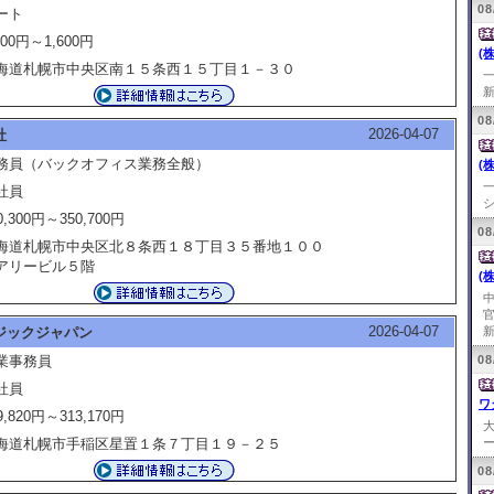
08
ート
600円～1,600円
(
海道札幌市中央区南１５条西１５丁目１－３０
新
08
2026-04-07
社
務員（バックオフィス業務全般）
(
社員
シ
0,300円～350,700円
08
海道札幌市中央区北８条西１８丁目３５番地１００
アリービル５階
(
2026-04-07
ジックジャパン
新
業事務員
08
社員
ワ
9,820円～313,170円
海道札幌市手稲区星置１条７丁目１９－２５
ー
08