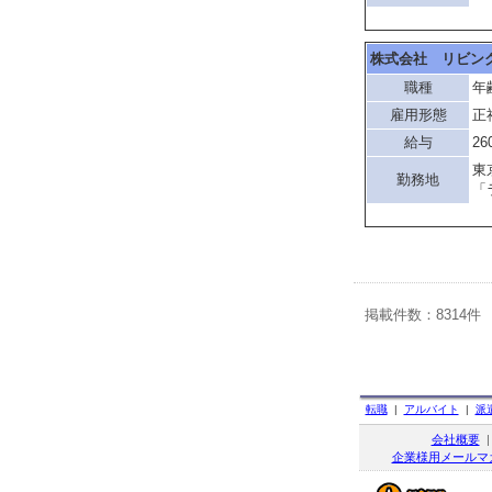
株式会社 リビン
職種
年
雇用形態
正
給与
26
東
勤務地
「
掲載件数：8314件
転職
|
アルバイト
|
派
会社概要
企業様用メールマ