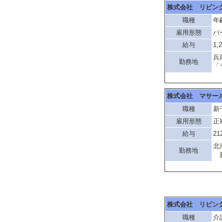
株式会社 リビン
職種
年
雇用形態
パ
給与
1,
兵
勤務地
「
株式会社 マサー
職種
新
雇用形態
正
給与
21
北
勤務地
新
株式会社 リビン
職種
介