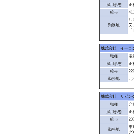
雇用形態
正
給与
41
兵
勤務地
又
「
株式会社 イーロ
職種
電
雇用形態
正
給与
22
勤務地
北
株式会社 リビン
職種
介
雇用形態
正
給与
23
東
勤務地
グ