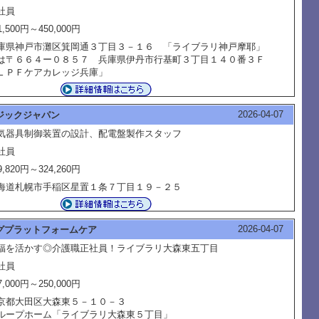
社員
1,500円～450,000円
庫県神戸市灘区箕岡通３丁目３－１６ 「ライブラリ神戸摩耶」
は〒６６４ー０８５７ 兵庫県伊丹市行基町３丁目１４０番３Ｆ
ＬＰＦケアカレッジ兵庫」
2026-04-07
ジックジャパン
気器具制御装置の設計、配電盤製作スタッフ
社員
9,820円～324,260円
海道札幌市手稲区星置１条７丁目１９－２５
2026-04-07
グプラットフォームケア
福を活かす◎介護職正社員！ライブラリ大森東五丁目
社員
7,000円～250,000円
京都大田区大森東５－１０－３
ループホーム「ライブラリ大森東５丁目」