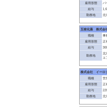
雇用形態
パ
給与
1,
勤務地
北
五稜化薬 株式会
職種
事
雇用形態
正
給与
30
北
勤務地
エ
株式会社 イーロ
職種
営
雇用形態
正
給与
22
勤務地
北