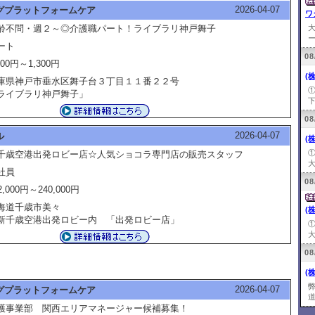
2026-04-07
グプラットフォームケア
ワ
齢不問・週２～◎介護職パート！ライブラリ神戸舞子
ー
ート
08
200円～1,300円
(
庫県神戸市垂水区舞子台３丁目１１番２２号
ライブラリ神戸舞子」
下
08
2026-04-07
ル
(
千歳空港出発ロビー店☆人気ショコラ専門店の販売スタッフ
大
社員
08
2,000円～240,000円
海道千歳市美々
(
千歳空港出発ロビー内 「出発ロビー店」
大
08
(
2026-04-07
グプラットフォームケア
道
護事業部 関西エリアマネージャー候補募集！