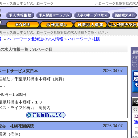
サービス東日本などのハローワーク
ハローワーク札幌管轄の求人
サービス東日本などのハローワーク札幌管轄の求人情報をご覧ください
報
»
ハローワーク北海道の求人情報
»
ハローワーク札幌
の求人情報一覧：91ページ目
履
人事
にさ
なく
2026-04-07
フードサービス東日本
理補助／千葉県船橋市本郷町［急募］
ート
140円～1,500円
葉県船橋市本郷町７１３
北
ストライフ船橋西 厨房内
08
(
2026-04-07
愛会 札幌花園病院
新
護師（病棟）