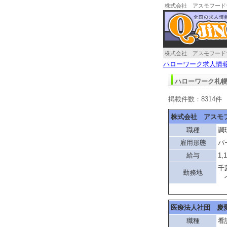
株式会社 アスモフード
札幌求人情報
株式会社 アスモフード
ハローワーク求人情
ハローワーク札幌
掲載件数：8314件
株式会社 アスモ
職種
調
雇用形態
パ
給与
1,
千
勤務地
ベ
医療法人社団 慶
職種
看