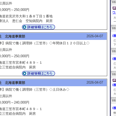
08
社員以外
0,000円～250,000円
ワ
海道岩見沢市大和１条８丁目１番地
療法人 恵仁会 空知病院内 厨房
ー
08
(
2026-04-07
社 北海道事業部
準】病院で働く調理師（三笠市）◇年間休日１２０日以上◇
下
社員以外
08
0,000円～250,000円
(
海道三笠市宮本町４８９－１
立三笠総合病院内 厨房
大
08
2026-04-07
社 北海道事業部
(
準】病院で働く調理師（三笠市）◇土日休み◇
大
社員以外
08
0,000円～240,000円
(
海道三笠市宮本町４８９－１
立三笠総合病院内 厨房