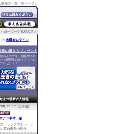
情報の一覧：82ページ目
ハローワーク札幌の求人
求職者ログイン
歴書の書き方プレゼント
担当者の方を、面接する気
せる履歴書の書き方をもれ
プレゼント！
海道の最新求人情報
/08 13:17
[北海道]
タナベ車体工業
大型トラックやトレーラ
の荷台部分の製作...