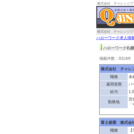
株式会社 チャレンジプ
札幌求人情報
株式会社 チャレンジプ
ハローワーク求人情
ハローワーク札幌
掲載件数：8314件
株式会社 チャレ
職種
未
雇用形態
パ
給与
1,
宮
勤務地
「
富士産業 株式会
職種
【