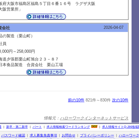
阪府大阪市福島区福島５丁目６番１６号 ラグザ大阪
大阪営業所」
2026-04-07
資会社
品の製造（栗山町）
社員
0,000円～258,000円
海道夕張郡栗山町旭台２３－８７
本食品製造 合資会社 栗山工場
前の10件
821件～830件
次の10件
情報元：
ハローワークインターネットサービス
遣
|
新卒・第二新卒
|
パート
|
求人情報検索ワードランキング
|
求人情報サイト
Q-JiN
地域
|
パスワード確認
|
求人募集免責事項
|
お問合せ
|
プライバシーポリシー
|
ハローワー