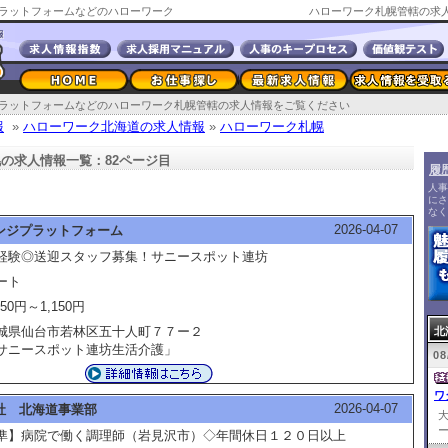
ラットフォームなどのハローワーク
ハローワーク札幌管轄の求人
ラットフォームなどのハローワーク札幌管轄の求人情報をご覧ください
報
»
ハローワーク北海道の求人情報
»
ハローワーク札幌
の求人情報一覧：82ページ目
履
人事
にさ
なく
2026-04-07
ンジプラットフォーム
経験◎送迎スタッフ募集！サニースポット連坊
ート
050円～1,150円
城県仙台市若林区五十人町７７ー２
北
サニースポット連坊生活介護」
08
ワ
2026-04-07
社 北海道事業部
ー
準】病院で働く調理師（岩見沢市）◇年間休日１２０日以上