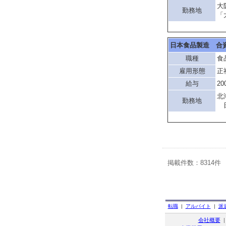
大
勤務地
「
日本食品製造 合
職種
食
雇用形態
正
給与
20
北
勤務地
日
掲載件数：8314件
転職
|
アルバイト
|
派
会社概要