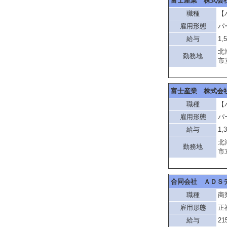
富士産業 株式会
職種
【
雇用形態
パ
給与
1,
北
勤務地
市
富士産業 株式会
職種
【
雇用形態
パ
給与
1,
北
勤務地
市
合同会社 ＡＤＳ
職種
商
雇用形態
正
給与
21