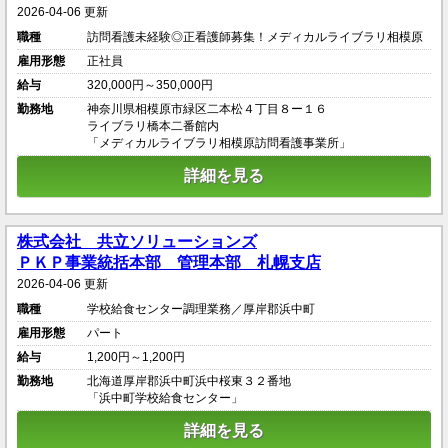
2026-04-06 更新
職種
訪問看護未経験◎正看護師募集！メディカルライブラリ相模原
雇用形態
正社員
給与
320,000円～350,000円
勤務地
神奈川県相模原市緑区二本松４丁目８ー１６
ライブラリ橋本二番館内
「メディカルライブラリ相模原訪問看護事業所」
詳細を見る
株式会社 共立ソリューションズ
ＰＫＰ事業統括本部 管理本部 札幌支店
2026-04-06 更新
職種
学校給食センター調理業務／厚岸郡浜中町
雇用形態
パート
給与
1,200円～1,200円
勤務地
北海道厚岸郡浜中町浜中桜東３２番地
「浜中町学校給食センター」
詳細を見る