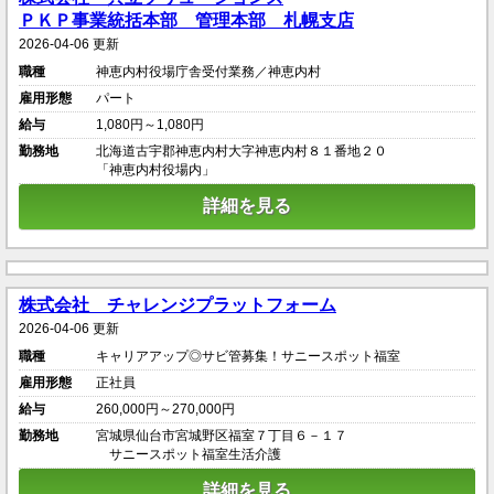
ＰＫＰ事業統括本部 管理本部 札幌支店
2026-04-06 更新
職種
神恵内村役場庁舎受付業務／神恵内村
雇用形態
パート
給与
1,080円～1,080円
勤務地
北海道古宇郡神恵内村大字神恵内村８１番地２０
「神恵内村役場内」
詳細を見る
株式会社 チャレンジプラットフォーム
2026-04-06 更新
職種
キャリアアップ◎サビ管募集！サニースポット福室
雇用形態
正社員
給与
260,000円～270,000円
勤務地
宮城県仙台市宮城野区福室７丁目６－１７
サニースポット福室生活介護
詳細を見る