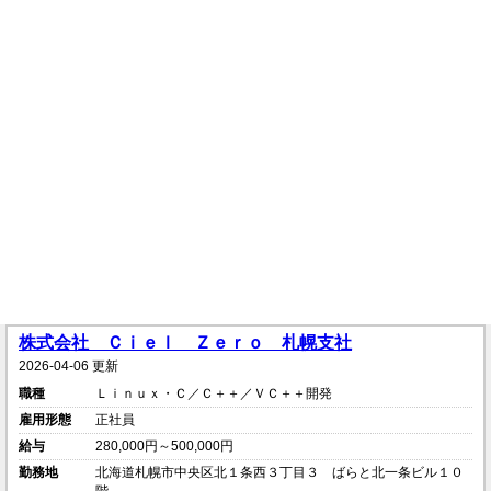
株式会社 Ｃｉｅｌ Ｚｅｒｏ 札幌支社
2026-04-06 更新
職種
Ｌｉｎｕｘ・Ｃ／Ｃ＋＋／ＶＣ＋＋開発
雇用形態
正社員
給与
280,000円～500,000円
勤務地
北海道札幌市中央区北１条西３丁目３ ばらと北一条ビル１０