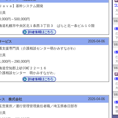
ワ
Ｊａｖａ】基幹システム開発
社員
ー
0,000円～500,000円
08
海道札幌市中央区北１条西３丁目３ ばらと北一条ビル１０階
(
下
2026-04-06
サービス
08
護支援専門員（介護相談センター萌かみすながわ）
(
社員
1,000円～290,000円
大
海道空知郡上砂川町２２ー１６
08
介護相談センター 萌かみすながわ」
(
大
08
2026-04-06
レス 株式会社
(
玉営業所／運行管理管理責任者職／埼玉県春日部市
道
社員