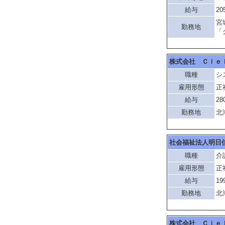
給与
20
宮
勤務地
「
株式会社 Ｃｉｅ
職種
シ
雇用形態
正
給与
28
勤務地
北
社会福祉法人明日
職種
介
雇用形態
正
給与
19
勤務地
北
株式会社 Ｃｉｅ