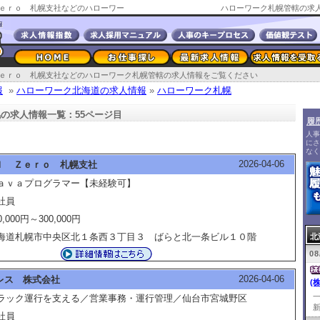
ｅｒｏ 札幌支社などのハローワー
ハローワーク札幌管轄の求人
ｅｒｏ 札幌支社などのハローワーク札幌管轄の求人情報をご覧ください
報
»
ハローワーク北海道の求人情報
»
ハローワーク札幌
の求人情報一覧：55ページ目
履
人事
にさ
なく
2026-04-06
ｌ Ｚｅｒｏ 札幌支社
ａｖａプログラマー【未経験可】
社員
0,000円～300,000円
海道札幌市中央区北１条西３丁目３ ばらと北一条ビル１０階
北
08
2026-04-06
レス 株式会社
(
ラック運行を支える／営業事務・運行管理／仙台市宮城野区
新
社員