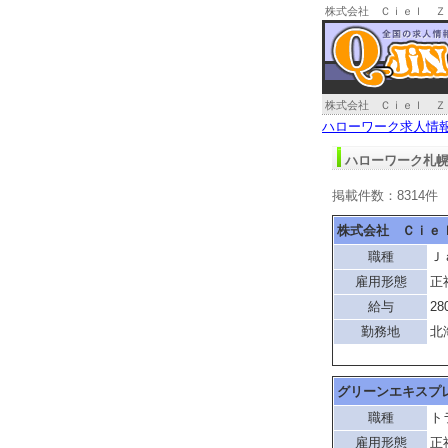
株式会社 Ｃｉｅｌ Ｚ
ク札幌求人情報
株式会社 Ｃｉｅｌ Ｚ
ハローワーク求人情
ハローワーク札幌
掲載件数：8314件
株式会社 Ｃｉｅ
職種
Ｊ
雇用形態
正
給与
28
勤務地
北
グリーンエキスプ
職種
ト
雇用形態
正