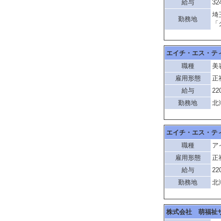
給与
32
埼
勤務地
「
エイチ・エス・テ
職種
美
雇用形態
正
給与
22
勤務地
北
エイチ・エス・テ
職種
ア
雇用形態
正
給与
22
勤務地
北
株式会社 萌福祉