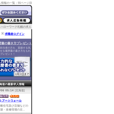
情報の一覧：55ページ目
ハローワーク札幌の求人
求職者ログイン
歴書の書き方プレゼント
担当者の方を、面接する気
せる履歴書の書き方をもれ
プレゼント！
海道の最新求人情報
/06 05:14
[北海道]
株) アートウォール
一般住宅及び店舗などの
築・改修現場の左...