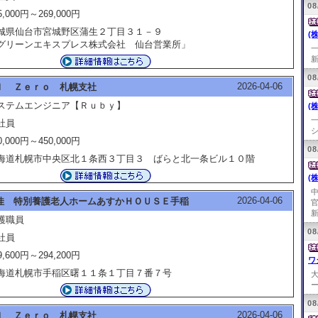
08
5,000円～269,000円
城県仙台市宮城野区蒲生２丁目３１－９
(
グリーンエキスプレス株式会社 仙台営業所」
新
08
2026-04-06
ｌ Ｚｅｒｏ 札幌支社
ステムエンジニア【Ｒｕｂｙ】
(
社員
シ
0,000円～450,000円
08
海道札幌市中央区北１条西３丁目３ ばらと北一条ビル１０階
(
2026-04-06
佳 特別養護老人ホームあすかＨＯＵＳＥ手稲
新
護職員
08
社員
9,600円～294,200円
ワ
海道札幌市手稲区曙１１条１丁目７番７号
ー
08
2026-04-06
ｌ Ｚｅｒｏ 札幌支社