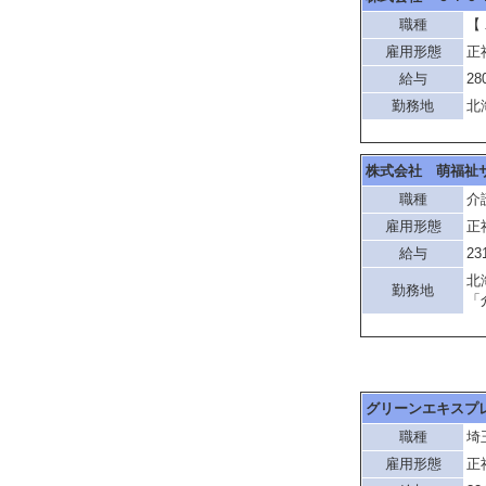
職種
【
雇用形態
正
給与
28
勤務地
北
株式会社 萌福祉
職種
介
雇用形態
正
給与
23
北
勤務地
「
グリーンエキスプ
職種
埼
雇用形態
正