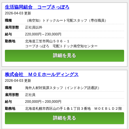
生活協同組合 コープさっぽろ
2026-04-03 更新
職種
（南空知）トドックルート宅配スタッフ（専任職員）
雇用形態
正社員以外
給与
220,000円～230,000円
勤務地
北海道三笠市岡山５０６－１
コープさっぽろ 宅配トドック南空知センター
詳細を見る
株式会社 ＭＯＥホールディングス
2026-04-03 更新
職種
海外人材対策課スタッフ（インドネシア語通訳）
雇用形態
正社員
給与
200,000円～200,000円
勤務地
北海道札幌市西区山の手１条１丁目３番地 ＭＯＥＢＬＤ２階
詳細を見る