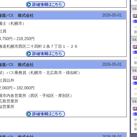
ー
08
2026-05-01
海道バス 株式会社
(
備士（札幌市）
社員
新
4,750円～218,250円
08
海道札幌市西区二十四軒２条７丁目１－２６
(
新
2026-05-01
海道バス 株式会社
08
契）バス乗務員（札幌市・北広島市・様似町）
社員以外
(
2,060円～182,060円
シ
幌市内各営業所（西区・手稲区・厚別区）
広島営業所
08
似営業所
(
新
2026-05-01