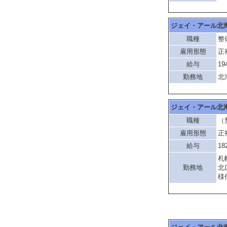
ジェイ・アール北
職種
整
雇用形態
正
給与
19
勤務地
北
ジェイ・アール北
職種
（
雇用形態
正
給与
18
札
勤務地
北
様