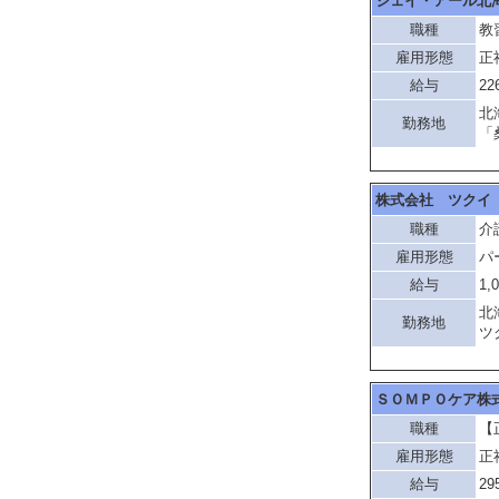
ジェイ・アール北
職種
教
雇用形態
正
給与
22
北
勤務地
「
株式会社 ツクイ
職種
介
雇用形態
パ
給与
1,
北
勤務地
ツ
ＳＯＭＰＯケア株
職種
【
雇用形態
正
給与
29