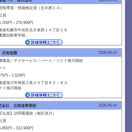
海道バス 株式会社
習指導員・技能検定員（北８西１４）
社員
6,250円～270,900円
海道札幌市中央区北８条西１４丁目２８
桑園自動車学校」
2026-05-01
 北海道圏
護職員／デイサービス／パート／ツクイ旭川雨紛
ート
075円～1,529円
海道旭川市神居２条２０丁目８２－８３
クイ旭川雨紛
2026-05-01
式会社 北海道事業部
正社員】訪問看護師（南区澄川）
社員
5,800円～313,900円