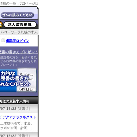
情報の一覧：332ページ目
ハローワーク札幌の求人
求職者ログイン
歴書の書き方プレゼント
担当者の方を、面接する気
せる履歴書の書き方をもれ
プレゼント！
海道の最新求人情報
/07 13:22
[北海道]
株) アクアテックネクスト
①土木技術者で、水道、
水道の企画・計画...
/07 13:22
[北海道]