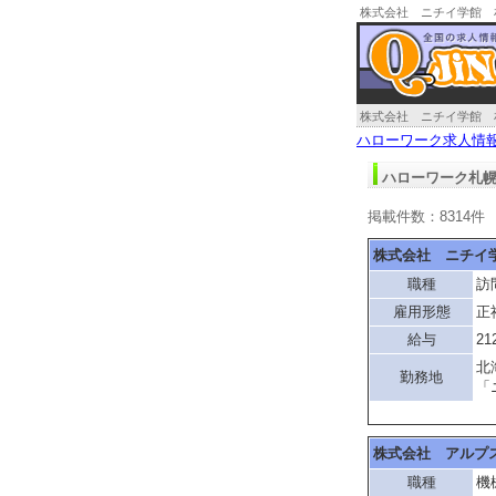
株式会社 ニチイ学館 
人情報
株式会社 ニチイ学館 
ハローワーク求人情
ハローワーク札幌
掲載件数：8314件
株式会社 ニチイ
職種
訪
雇用形態
正
給与
21
北
勤務地
「
株式会社 アルプ
職種
機