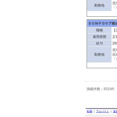
北
勤務地
「
ＳＯＭＰＯケア株
職種
【
雇用形態
正
給与
20
北
勤務地
日
「
掲載件数：8314件
転職
|
アルバイト
|
派