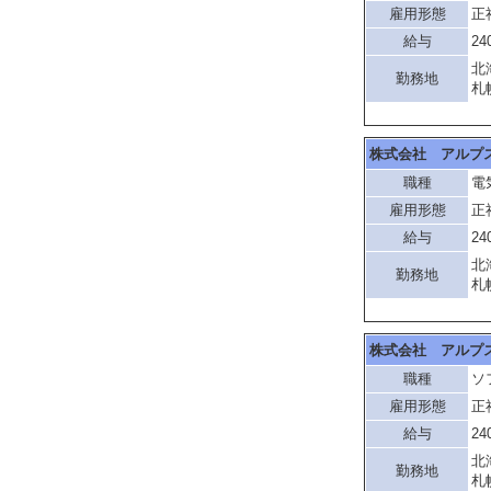
雇用形態
正
給与
24
北
勤務地
札
株式会社 アルプ
職種
電
雇用形態
正
給与
24
北
勤務地
札
株式会社 アルプ
職種
ソ
雇用形態
正
給与
24
北
勤務地
札