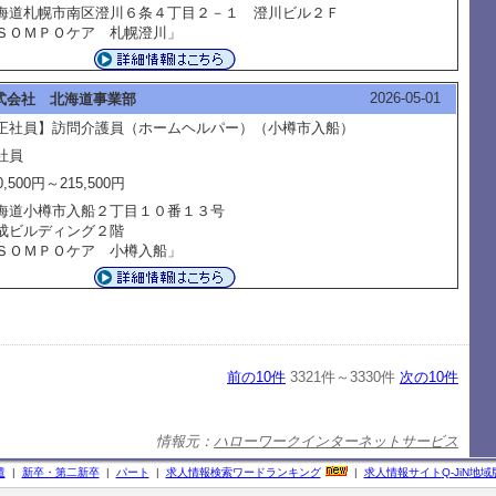
海道札幌市南区澄川６条４丁目２－１ 澄川ビル２Ｆ
ＳＯＭＰＯケア 札幌澄川」
2026-05-01
式会社 北海道事業部
正社員】訪問介護員（ホームヘルパー）（小樽市入船）
社員
0,500円～215,500円
海道小樽市入船２丁目１０番１３号
成ビルディング２階
ＳＯＭＰＯケア 小樽入船」
前の10件
3321件～3330件
次の10件
情報元：
ハローワークインターネットサービス
遣
|
新卒・第二新卒
|
パート
|
求人情報検索ワードランキング
|
求人情報サイト
Q-JiN
地域