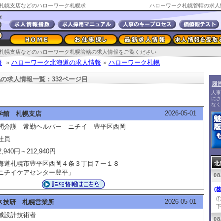
札幌支店などのハローワーク札幌求
ハローワーク札幌管轄の求人
札幌支店などのハローワーク札幌管轄の求人情報をご覧ください
報
»
ハローワーク北海道の求人情報
»
ハローワーク札幌
の求人情報一覧：332ページ目
履
人事
にさ
なく
2026-05-01
学館 札幌支店
問介護 常勤ヘルパー ニチイ 豊平区西岡
社員
2,940円～212,940円
海道札幌市豊平区西岡４条３丁目７ー１８
北
ニチイケアセンター豊平」
08
(
2026-05-01
ス技研 札幌営業所
下
械設計技術者
08