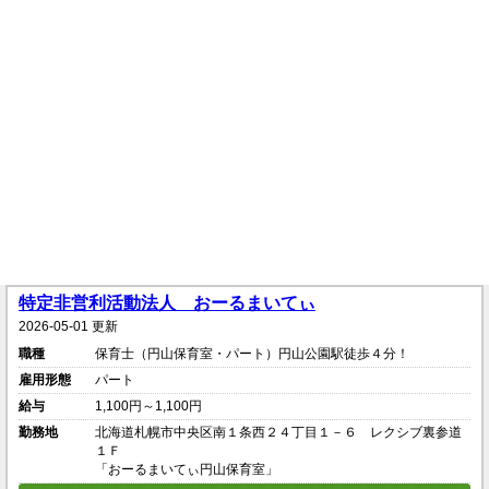
特定非営利活動法人 おーるまいてぃ
2026-05-01 更新
職種
保育士（円山保育室・パート）円山公園駅徒歩４分！
雇用形態
パート
給与
1,100円～1,100円
勤務地
北海道札幌市中央区南１条西２４丁目１－６ レクシブ裏参道
１Ｆ
「おーるまいてぃ円山保育室」