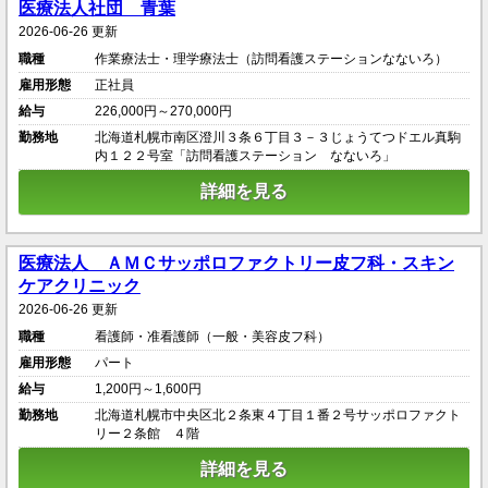
医療法人社団 青葉
2026-06-26 更新
職種
作業療法士・理学療法士（訪問看護ステーションなないろ）
雇用形態
正社員
給与
226,000円～270,000円
勤務地
北海道札幌市南区澄川３条６丁目３－３じょうてつドエル真駒
内１２２号室「訪問看護ステーション なないろ」
詳細を見る
医療法人 ＡＭＣサッポロファクトリー皮フ科・スキン
ケアクリニック
2026-06-26 更新
職種
看護師・准看護師（一般・美容皮フ科）
雇用形態
パート
給与
1,200円～1,600円
勤務地
北海道札幌市中央区北２条東４丁目１番２号サッポロファクト
リー２条館 ４階
詳細を見る