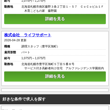
給与
1,075円～1,275円
勤務地
北海道札幌市南区藤野３条２丁目１－５７ ＣｏＣｏビル１Ｆ
木育こどもの家 藤野園
詳細を見る
株式会社 ライフサポート
2026-04-28 更新
職種
調理スタッフ（豊平区旭町）
雇用形態
パート
給与
1,075円～1,075円
勤務地
北海道札幌市豊平区旭町５丁目５番８号
サービス付き高齢者向け住宅 アルファレジデンス学園前内
詳細を見る
好きな条件で求人を探す