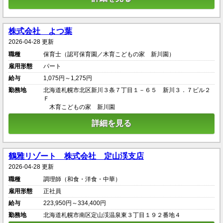
株式会社 よつ葉
2026-04-28 更新
職種
保育士（認可保育園／木育こどもの家 新川園）
雇用形態
パート
給与
1,075円～1,275円
勤務地
北海道札幌市北区新川３条７丁目１－６５ 新川３．７ビル２
Ｆ
木育こどもの家 新川園
詳細を見る
鶴雅リゾート 株式会社 定山渓支店
2026-04-28 更新
職種
調理師（和食・洋食・中華）
雇用形態
正社員
給与
223,950円～334,400円
勤務地
北海道札幌市南区定山渓温泉東３丁目１９２番地４