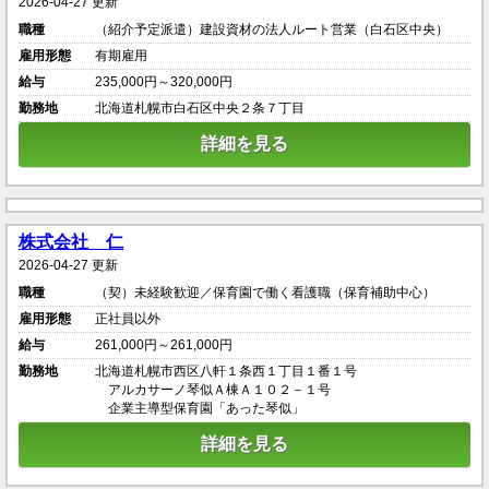
2026-04-27 更新
職種
（紹介予定派遣）建設資材の法人ルート営業（白石区中央）
雇用形態
有期雇用
給与
235,000円～320,000円
勤務地
北海道札幌市白石区中央２条７丁目
詳細を見る
株式会社 仁
2026-04-27 更新
職種
（契）未経験歓迎／保育園で働く看護職（保育補助中心）
雇用形態
正社員以外
給与
261,000円～261,000円
勤務地
北海道札幌市西区八軒１条西１丁目１番１号
アルカサーノ琴似Ａ棟Ａ１０２－１号
企業主導型保育園「あった琴似」
詳細を見る