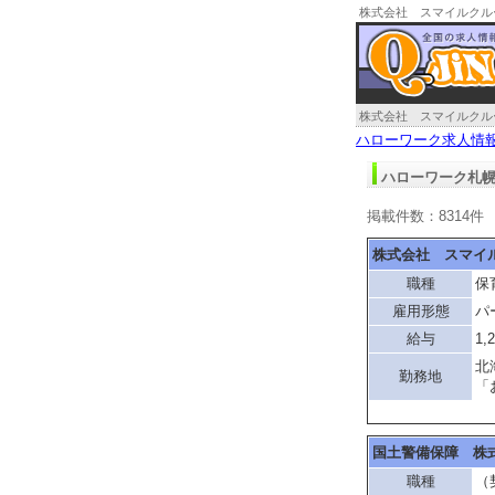
株式会社 スマイルクル
幌求人情報
株式会社 スマイルクル
ハローワーク求人情
ハローワーク札幌
掲載件数：8314件
株式会社 スマイ
職種
保
雇用形態
パ
給与
1,
北
勤務地
「
国土警備保障 株
職種
（