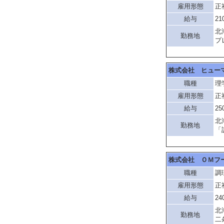
雇用形態
正
給与
21
北
勤務地
プ
株式会社 ヒュー
職種
理
雇用形態
正
給与
25
北
勤務地
「
株式会社 ＯＭフ
職種
調
雇用形態
正
給与
24
北
勤務地
二