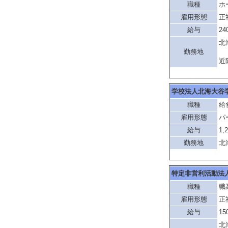
職種
ホ
雇用形態
正
給与
24
北
勤務地
「
近
学校法人北海大谷
職種
給
雇用形態
パ
給与
1,
勤務地
北
特定非営利活動法
職種
職
雇用形態
正
給与
15
北