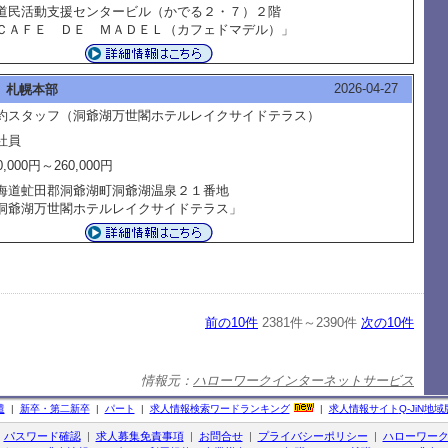
民活動支援センタービル（かでる２・７）２階
ＣＡＦＥ ＤＥ ＭＡＤＥＬ（カフェドマデル）」
2026-04-27
 札幌本部
約スタッフ（洞爺湖万世閣ホテルレイクサイドテラス）
社員
0,000円～260,000円
海道虻田郡洞爺湖町洞爺湖温泉２１番地
洞爺湖万世閣ホテルレイクサイドテラス」
前の10件
2381件～2390件
次の10件
情報元：
ハローワークインターネットサービス
遣
|
新卒・第二新卒
|
パート
|
求人情報検索ワードランキング
|
求人情報サイト
Q-JiN
地域
|
パスワード確認
|
求人募集免責事項
|
お問合せ
|
プライバシーポリシー
|
ハローワー