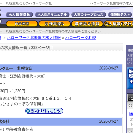
ー 札幌支店などのハローワーク札
ハローワーク札幌管轄の求人
ー 札幌支店などのハローワーク札幌管轄の求人情報をご覧ください
報
»
ハローワーク北海道の求人情報
»
ハローワーク札幌
の求人情報一覧：238ページ目
履
人事
にさ
なく
2026-04-27
ルクルー 札幌支店
育士（江別市野幌代々木町）
ート
230円～1,230円
海道江別市野幌代々木町６１番１２、１４
北
おひさまのっぽろ保育園」
08
(
2026-04-27
式会社
下
契）指導教育責任者
08