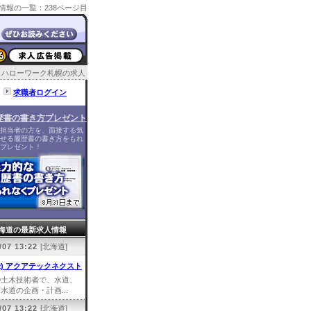
情報の一覧：238ページ目
ハローワーク札幌の求人
求職者ログイン
歴書の書き方プレゼント
担当者の方を、面接する気
せる履歴書の書き方をもれ
プレゼント！
海道の最新求人情報
/07 13:22
[北海道]
株) アクアテックネクスト
①土木技術者で、水道、
水道の企画・計画...
/07 13:22
[北海道]