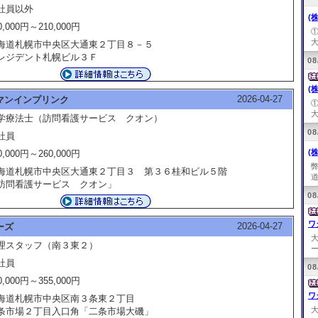
社員以外
(
0,000円～210,000円
大
海道札幌市中央区大通東２丁目８－５
レジデント札幌ビル３Ｆ
08
(
2026-04-27
マンインプリンク
大
学療法士（訪問看護サービス クオン）
08
社員
(
0,000円～260,000円
海道札幌市中央区大通東２丁目３ 第３６桂和ビル５階
道
訪問看護サービス クオン」
08
ワ
2026-04-27
ーズ
理スタッフ（南３東２）
ー
社員
08
0,000円～355,000円
ワ
海道札幌市中央区南３条東２丁目
条市場２丁目入口角「二条市場大磯」