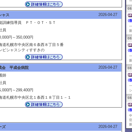
ー
08
2026-04-27
シャス
(
能訓練指導員 ＰＴ・ＯＴ・ＳＴ
社員
新
0,000円～350,000円
08
海道札幌市中央区南６条西８丁目５番
ンビシャスシティすすきの
(
新
2026-04-27
成会 平成会病院
08
護師
(
社員
5,000円～299,400円
シ
海道札幌市中央区北１条西１８丁目１－１
08
(
新
2026-04-27
ーズ