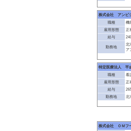
株式会社 アンビ
職種
機
雇用形態
正
給与
24
北
勤務地
ア
特定医療法人 平
職種
看
雇用形態
正
給与
26
勤務地
北
株式会社 ＯＭフ