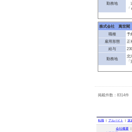
勤務地
道
「
株式会社 萬世閣
職種
予
雇用形態
正
給与
23
北
勤務地
「
掲載件数：8314件
転職
|
アルバイト
|
派
会社概要