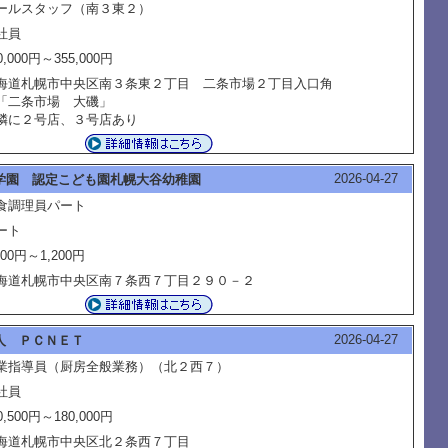
ールスタッフ（南３東２）
社員
0,000円～355,000円
海道札幌市中央区南３条東２丁目 二条市場２丁目入口角
二条市場 大磯」
隣に２号店、３号店あり
2026-04-27
学園 認定こども園札幌大谷幼稚園
食調理員パート
ート
200円～1,200円
海道札幌市中央区南７条西７丁目２９０－２
2026-04-27
人 ＰＣＮＥＴ
業指導員（厨房全般業務）（北２西７）
社員
0,500円～180,000円
海道札幌市中央区北２条西７丁目