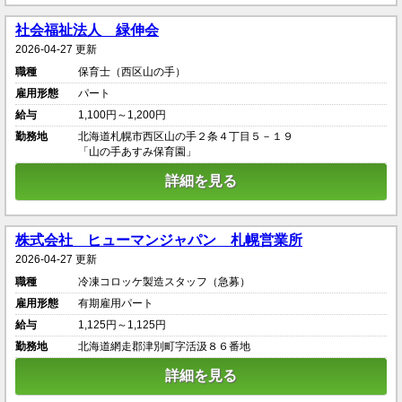
社会福祉法人 緑伸会
2026-04-27 更新
職種
保育士（西区山の手）
雇用形態
パート
給与
1,100円～1,200円
勤務地
北海道札幌市西区山の手２条４丁目５－１９
「山の手あすみ保育園」
詳細を見る
株式会社 ヒューマンジャパン 札幌営業所
2026-04-27 更新
職種
冷凍コロッケ製造スタッフ（急募）
雇用形態
有期雇用パート
給与
1,125円～1,125円
勤務地
北海道網走郡津別町字活汲８６番地
詳細を見る