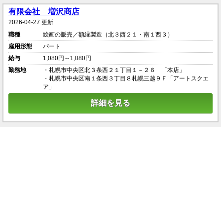
有限会社 増沢商店
2026-04-27 更新
職種
絵画の販売／額縁製造（北３西２１・南１西３）
雇用形態
パート
給与
1,080円～1,080円
勤務地
・札幌市中央区北３条西２１丁目１－２６ 「本店」
・札幌市中央区南１条西３丁目８札幌三越９Ｆ「アートスクエ
ア」
詳細を見る