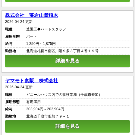
株式会社 藻岩山麓植木
2026-04-24 更新
職種
造園工◆パートスタッフ
雇用形態
パート
給与
1,250円～1,875円
勤務地
北海道札幌市南区川沿９条３丁目４番１９号
詳細を見る
ヤマモト食販 株式会社
2026-04-24 更新
職種
ビニールハウス内での収穫業務（千歳市釜加）
雇用形態
有期雇用
給与
203,904円～203,904円
勤務地
北海道千歳市釜加７９－１
詳細を見る