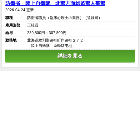
防衛省 陸上自衛隊 北部方面総監部人事部
2026-04-24 更新
職種
防衛省職員（臨床心理士の業務）（遠軽町）
雇用形態
正社員
給与
239,800円～307,800円
勤務地
北海道紋別郡遠軽町向遠軽２７２
陸上自衛隊 遠軽駐屯地
詳細を見る