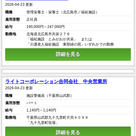
2026-04-23 更新
職種
管理栄養士・栄養士（北広島市／福祉施設）
雇用形態
正社員
給与
190,000円～247,000円
勤務地
北海道北広島市共栄２７６
「福祉施設 とみがおか共栄」 または
「介護老人福祉施設 東部緑の苑」いずれかでの勤務
詳細を見る
ライトコーポレーション合同会社 中央営業所
2026-04-23 更新
職種
施設警備員（千葉県山武郡）
雇用形態
パート
給与
1,140円～1,140円
勤務地
千葉県山武郡九十九里町片貝４０９９
「九十九里町役場」
詳細を見る