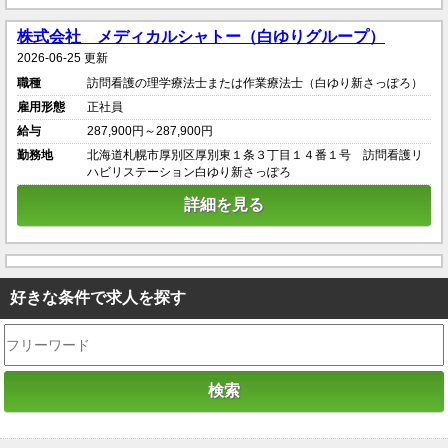
株式会社 メディカルシャトー（白ゆりグループ）
2026-06-25 更新
職種
訪問看護の理学療法士または作業療法士（白ゆり新さっぽろ）
雇用形態
正社員
給与
287,900円～287,900円
勤務地
北海道札幌市厚別区厚別東１条３丁目１４番１号 訪問看護リ
ハビリステーション白ゆり新さっぽろ
詳細を見る
好きな条件で求人を探す