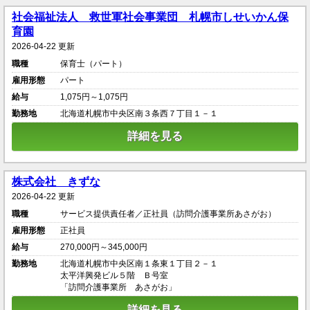
社会福祉法人 救世軍社会事業団 札幌市しせいかん保
育園
2026-04-22 更新
職種
保育士（パート）
雇用形態
パート
給与
1,075円～1,075円
勤務地
北海道札幌市中央区南３条西７丁目１－１
詳細を見る
株式会社 きずな
2026-04-22 更新
職種
サービス提供責任者／正社員（訪問介護事業所あさがお）
雇用形態
正社員
給与
270,000円～345,000円
勤務地
北海道札幌市中央区南１条東１丁目２－１
太平洋興発ビル５階 Ｂ号室
「訪問介護事業所 あさがお」
詳細を見る