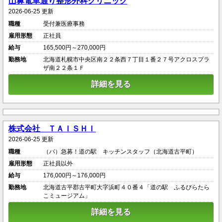
山鼻電車通り整形外科クリニック
2026-06-25 更新
職種
受付兼医療事務
雇用形態
正社員
給与
165,500円～270,000円
勤務地
北海道札幌市中央区南２２条西７丁目１番２７号アクロスプラ
ザ南２２条１Ｆ
詳細を見る
株式会社 ＴＡＩＳＨＩ
2026-06-25 更新
職種
（パ）急募！道の駅 キッチンスタッフ（北海道古平町）
雇用形態
正社員以外
給与
176,000円～176,000円
勤務地
北海道古平郡古平町大字浜町４０番４「道の駅 ふるびらたら
こミュージアム」
詳細を見る