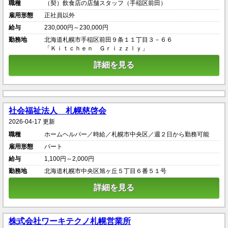
職種
（契）飲食店の店舗スタッフ（手稲区前田）
雇用形態
正社員以外
給与
230,000円～230,000円
勤務地
北海道札幌市手稲区前田９条１１丁目３－６６
「Ｋｉｔｃｈｅｎ Ｇｒｉｚｚｌｙ」
詳細を見る
社会福祉法人 札幌慈啓会
2026-04-17 更新
職種
ホームヘルパー／時給／札幌市中央区／週２日から勤務可能
雇用形態
パート
給与
1,100円～2,000円
勤務地
北海道札幌市中央区旭ヶ丘５丁目６番５１号
詳細を見る
株式会社ワーキテクノ札幌営業所