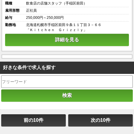
職種
飲食店の店舗スタッフ（手稲区前田）
雇用形態
正社員
給与
250,000円～250,000円
勤務地
北海道札幌市手稲区前田９条１１丁目３－６６
「Ｋｉｔｃｈｅｎ Ｇｒｉｚｚｌｙ」
詳細を見る
好きな条件で求人を探す
前の10件
次の10件