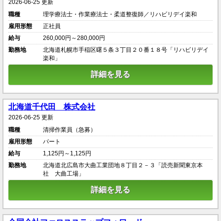
2026-06-25 更新
職種
理学療法士・作業療法士・柔道整復師／リハビリデイ楽和
雇用形態
正社員
給与
260,000円～280,000円
勤務地
北海道札幌市手稲区曙５条３丁目２０番１８号「リハビリデイ
楽和」
詳細を見る
北海道千代田 株式会社
2026-06-25 更新
職種
清掃作業員（急募）
雇用形態
パート
給与
1,125円～1,125円
勤務地
北海道北広島市大曲工業団地８丁目２－３「読売新聞東京本
社 大曲工場」
詳細を見る