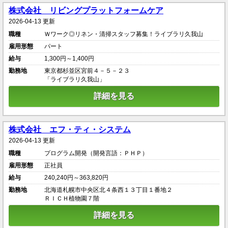
株式会社 リビングプラットフォームケア
2026-04-13 更新
職種
Ｗワーク◎リネン・清掃スタッフ募集！ライブラリ久我山
雇用形態
パート
給与
1,300円～1,400円
勤務地
東京都杉並区宮前４－５－２３
「ライブラリ久我山」
詳細を見る
株式会社 エフ・ティ・システム
2026-04-13 更新
職種
プログラム開発（開発言語：ＰＨＰ）
雇用形態
正社員
給与
240,240円～363,820円
勤務地
北海道札幌市中央区北４条西１３丁目１番地２
ＲＩＣＨ植物園７階
詳細を見る