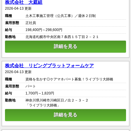
株式会社 大庭組
2026-04-13 更新
職種
土木工事施工管理（公共工事）／週休２日制
雇用形態
正社員
給与
198,400円～298,600円
勤務地
北海道札幌市中央区南７条西１５丁目２－２１
詳細を見る
株式会社 リビングプラットフォームケア
2026-04-13 更新
職種
資格を生かす◎ケアマネパート募集！ライブラリ大師橋
雇用形態
パート
給与
1,700円～1,820円
勤務地
神奈川県川崎市川崎区日ノ出２－３－２
「ライブラリ大師橋」
詳細を見る