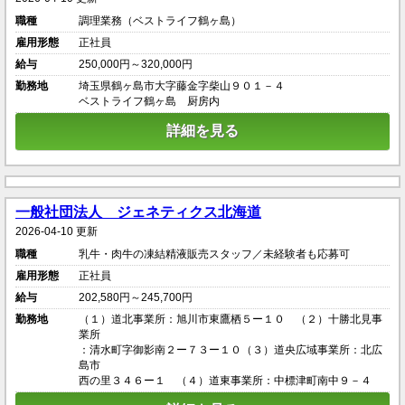
職種
調理業務（ベストライフ鶴ヶ島）
雇用形態
正社員
給与
250,000円～320,000円
勤務地
埼玉県鶴ヶ島市大字藤金字柴山９０１－４
ベストライフ鶴ヶ島 厨房内
詳細を見る
一般社団法人 ジェネティクス北海道
2026-04-10 更新
職種
乳牛・肉牛の凍結精液販売スタッフ／未経験者も応募可
雇用形態
正社員
給与
202,580円～245,700円
勤務地
（１）道北事業所：旭川市東鷹栖５ー１０ （２）十勝北見事
業所
：清水町字御影南２ー７３ー１０（３）道央広域事業所：北広
島市
西の里３４６ー１ （４）道東事業所：中標津町南中９－４