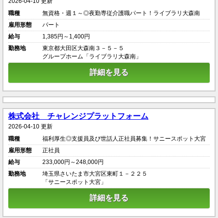
2026-04-10 更新
職種
無資格・週１～◎夜勤専従介護職パート！ライブラリ大森南
雇用形態
パート
給与
1,385円～1,400円
勤務地
東京都大田区大森南３－５－５
グループホーム「ライブラリ大森南」
詳細を見る
株式会社 チャレンジプラットフォーム
2026-04-10 更新
職種
福利厚生◎支援員及び世話人正社員募集！サニースポット大宮
雇用形態
正社員
給与
233,000円～248,000円
勤務地
埼玉県さいたま市大宮区東町１－２２５
「サニースポット大宮」
詳細を見る