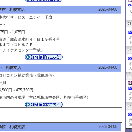
ワ
2026-04-08
学館 札幌支店
ー
事代行サービス ニチイ 千歳
08
ート
075円～1,075円
(
海道千歳市清水町４丁目１９番４号
下
水オフィスビル２Ｆ
ニチイケアセンター千歳」
08
(
2026-04-08
ン 札幌支店
大
ロセコカン補助業務（電気設備）
08
社員
(
6,500円～475,750円
幌市内の各現場（主に札幌市中央区、札幌市手稲区）
大
08
(
道
2026-04-08
学館 札幌支店