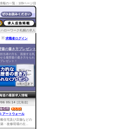
情報の一覧：109ページ目
ハローワーク札幌の求人
求職者ログイン
歴書の書き方プレゼント
担当者の方を、面接する気
せる履歴書の書き方をもれ
プレゼント！
海道の最新求人情報
/06 05:14
[北海道]
株) アートウォール
一般住宅及び店舗などの
築・改修現場の左...