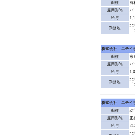
職種
有
雇用形態
パ
給与
1,
北
勤務地
「
株式会社 ニチイ
職種
家
雇用形態
パ
給与
1,
北
勤務地
「
株式会社 ニチイ
職種
訪
雇用形態
正
給与
21
北