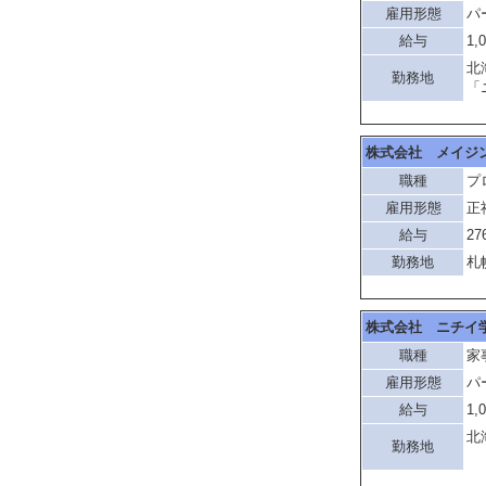
雇用形態
パ
給与
1,
北
勤務地
「
株式会社 メイジ
職種
プ
雇用形態
正
給与
27
勤務地
札
株式会社 ニチイ
職種
家
雇用形態
パ
給与
1,
北
勤務地
「