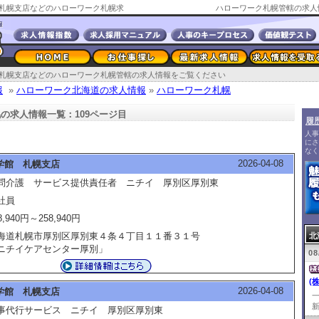
札幌支店などのハローワーク札幌求
ハローワーク札幌管轄の求人
札幌支店などのハローワーク札幌管轄の求人情報をご覧ください
報
»
ハローワーク北海道の求人情報
»
ハローワーク札幌
の求人情報一覧：109ページ目
履
人事
にさ
なく
2026-04-08
学館 札幌支店
問介護 サービス提供責任者 ニチイ 厚別区厚別東
社員
8,940円～258,940円
海道札幌市厚別区厚別東４条４丁目１１番３１号
北
ニチイケアセンター厚別」
08
(
2026-04-08
学館 札幌支店
新
事代行サービス ニチイ 厚別区厚別東