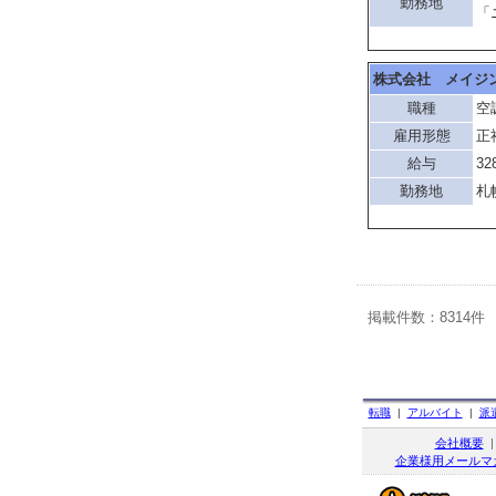
勤務地
「
株式会社 メイジ
職種
空
雇用形態
正
給与
32
勤務地
札
掲載件数：8314件
転職
|
アルバイト
|
派
会社概要
企業様用メールマ