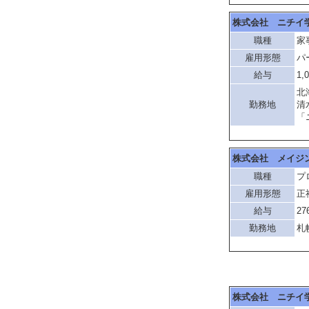
株式会社 ニチイ
職種
家
雇用形態
パ
給与
1,
北
勤務地
清
「
株式会社 メイジ
職種
プ
雇用形態
正
給与
27
勤務地
札
株式会社 ニチイ