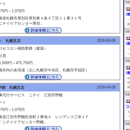
08
ート
075円～1,075円
(
海道札幌市厚別区厚別東４条４丁目１１番３１号
ニチイケアセンター厚別」
新
08
2026-04-08
ン 札幌支店
(
ロセコカン補助業務（建築）
シ
社員
08
6,500円～475,750円
幌市内の各現場（主に札幌市中央区、札幌市手稲区）
(
2026-04-08
学館 札幌支店
新
事代行サービス ニチイ 江別市野幌
08
ート
ワ
075円～1,075円
海道江別市野幌松並町２番地４ レジデンス三幸１Ｆ
ー
ニチイケアセンター野幌」
08