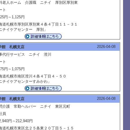
料老人ホーム 介護職 ニチイ 厚別区厚別東
ート
125円～1,125円
海道札幌市厚別区厚別東４条４丁目１１－３１
ニチイケアセンター 厚別」
2026-04-08
学館 札幌支店
事代行サービス ニチイ 澄川
ート
075円～1,075円
海道札幌市南区澄川４条４丁目４－５０
ニチイケアセンターすみかわ」
2026-04-08
学館 札幌支店
問介護 常勤ヘルパー ニチイ 東区元町
社員
2,940円～212,940円
海道札幌市東区北２５条東２０丁目５－１５