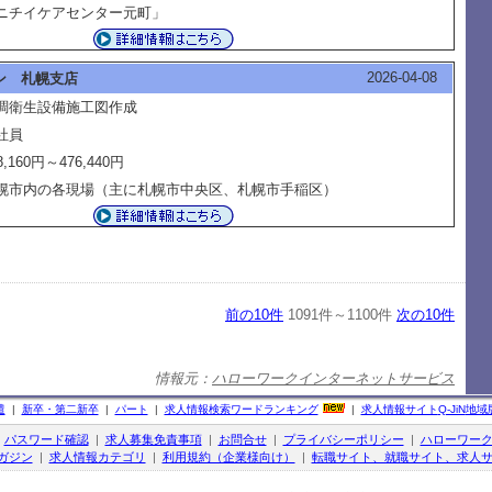
ニチイケアセンター元町」
2026-04-08
ン 札幌支店
調衛生設備施工図作成
社員
8,160円～476,440円
幌市内の各現場（主に札幌市中央区、札幌市手稲区）
前の10件
1091件～1100件
次の10件
情報元：
ハローワークインターネットサービス
遣
|
新卒・第二新卒
|
パート
|
求人情報検索ワードランキング
|
求人情報サイト
Q-JiN
地域
|
パスワード確認
|
求人募集免責事項
|
お問合せ
|
プライバシーポリシー
|
ハローワー
ガジン
|
求人情報カテゴリ
|
利用規約（企業様向け）
|
転職サイト、就職サイト、求人サ