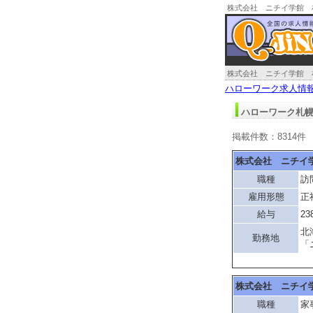
株式会社 ニチイ学館 
人情報
株式会社 ニチイ学館 
ハローワーク求人情
ハローワーク札幌
掲載件数：8314件
株式会社 ニチイ
職種
訪
雇用形態
正
給与
23
北
勤務地
「
株式会社 ニチイ
職種
家