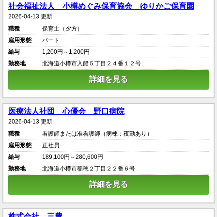
社会福祉法人 小樽めぐみ保育協会 ゆりかご保育園
2026-04-13 更新
職種
保育士（夕方）
雇用形態
パート
給与
1,200円～1,200円
勤務地
北海道小樽市入船５丁目２４番１２号
詳細を見る
医療法人社団 心優会 野口病院
2026-04-13 更新
職種
看護師または准看護師（病棟：夜勤あり）
雇用形態
正社員
給与
189,100円～280,600円
勤務地
北海道小樽市稲穂２丁目２２番６号
詳細を見る
株式会社 三豊