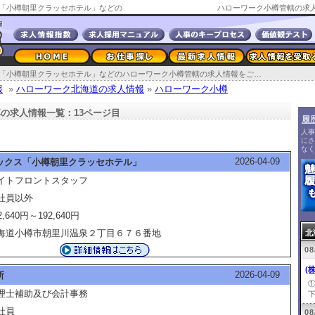
「小樽朝里クラッセホテル」などの
ハローワーク小樽管轄の求人
報
株式会社 アンビックス「小樽朝里クラッセホテル」などのハローワーク小樽管轄の求人情報をご覧ください
報
»
ハローワーク北海道の求人情報
»
ハローワーク小樽
の求人情報一覧：13ページ目
履
人事
にさ
なく
2026-04-09
ックス「小樽朝里クラッセホテル」
イトフロントスタッフ
社員以外
2,640円～192,640円
海道小樽市朝里川温泉２丁目６７６番地
北
08
(
2026-04-09
所
理士補助及び会計事務
下
社員
08