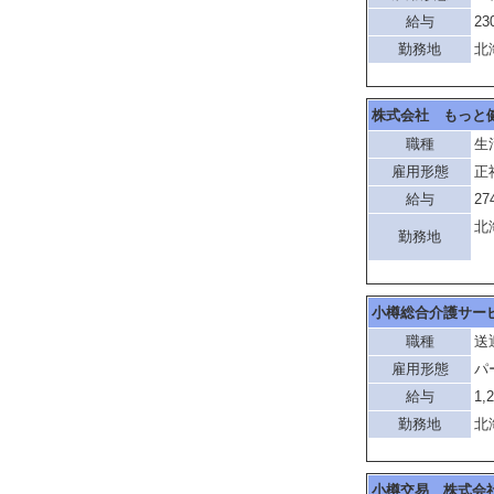
給与
23
勤務地
北
株式会社 もっと
職種
生
雇用形態
正
給与
27
北
勤務地
「
小樽総合介護サー
職種
送
雇用形態
パ
給与
1,
勤務地
北
小樽交易 株式会