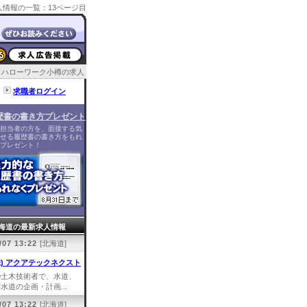
情報の一覧：13ページ目
ハローワーク小樽の求人
求職者ログイン
歴書の書き方プレゼント
担当者の方を、面接する気
せる履歴書の書き方をもれ
プレゼント！
海道の最新求人情報
/07 13:22
[北海道]
株) アクアテックネクスト
①土木技術者で、水道、
水道の企画・計画...
/07 13:22
[北海道]