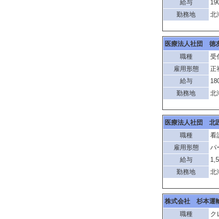
給与
19
勤務地
北
医療法人社団 徳
職種
受
雇用形態
正
給与
18
勤務地
北
医療法人社団 北
職種
看
雇用形態
パ
給与
1,
勤務地
北
株式会社 杉本運
職種
ク