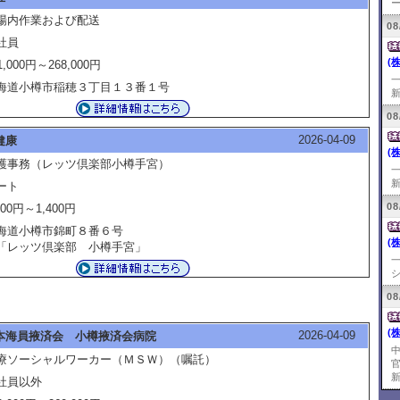
ー
場内作業および配送
08
社員
(
1,000円～268,000円
海道小樽市稲穂３丁目１３番１号
新
08
2026-04-09
健康
(
護事務（レッツ倶楽部小樽手宮）
新
ート
08
300円～1,400円
海道小樽市錦町８番６号
(
レッツ倶楽部 小樽手宮」
シ
08
(
2026-04-09
本海員掖済会 小樽掖済会病院
療ソーシャルワーカー（ＭＳＷ）（嘱託）
新
社員以外