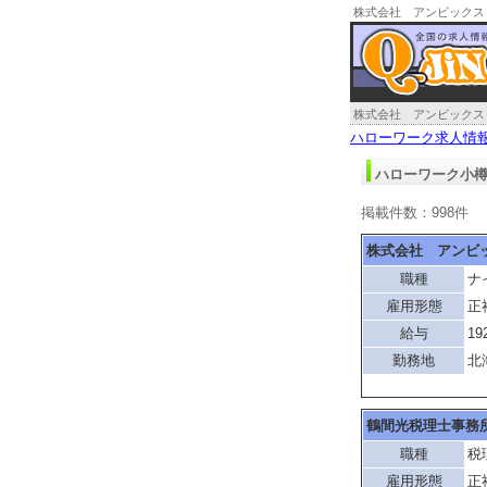
株式会社 アンビックス
ハローワーク小樽求人情
ハローワーク求人情
ハローワーク小樽
掲載件数：998件
株式会社 アンビ
職種
ナ
雇用形態
正
給与
19
勤務地
北
鶴間光税理士事務
職種
税
雇用形態
正