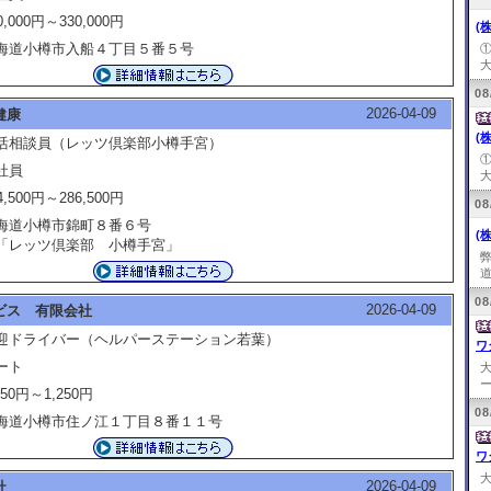
0,000円～330,000円
(
海道小樽市入船４丁目５番５号
大
08
2026-04-09
健康
(
活相談員（レッツ倶楽部小樽手宮）
社員
大
4,500円～286,500円
08
海道小樽市錦町８番６号
(
レッツ倶楽部 小樽手宮」
道
08
2026-04-09
ビス 有限会社
迎ドライバー（ヘルパーステーション若葉）
ワ
ート
ー
250円～1,250円
08
海道小樽市住ノ江１丁目８番１１号
ワ
2026-04-09
社