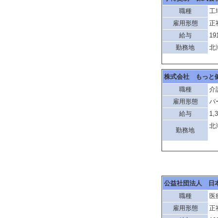
職種
工
雇用形態
正
給与
19
勤務地
北
株式会社 もっと
職種
介
雇用形態
パ
給与
1,
北
勤務地
「
公益社団法人 日
職種
医
雇用形態
正