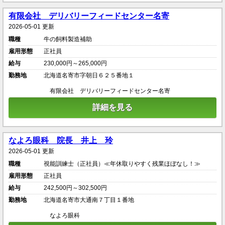
有限会社 デリバリーフィードセンター名寄
2026-05-01 更新
職種
牛の飼料製造補助
雇用形態
正社員
給与
230,000円～265,000円
勤務地
北海道名寄市字朝日６２５番地１
有限会社 デリバリーフィードセンター名寄
詳細を見る
なよろ眼科 院長 井上 玲
2026-05-01 更新
職種
視能訓練士（正社員）≪年休取りやすく残業ほぼなし！≫
雇用形態
正社員
給与
242,500円～302,500円
勤務地
北海道名寄市大通南７丁目１番地
なよろ眼科