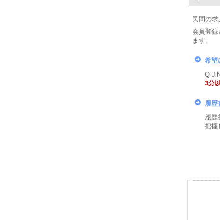
民間の求
会員登録
ます。
希望
Q-
3分
履歴
履歴
把握