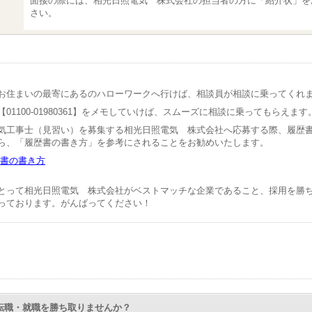
面接の際には、相光日照電気 株式会社の担当者の方に「紹介状」を
さい。
お住まいの最寄にあるのハローワークへ行けば、相談員が相談に乗ってくれ
01100-01980361】をメモしていけば、スムーズに相談に乗ってもらえます
気工事士（見習い）を募集する相光日照電気 株式会社へ応募する際、履歴
ら、「履歴書の書き方」を参考にされることをお勧めいたします。
書の書き方
とって相光日照電気 株式会社がベストマッチな企業であること、採用を勝
っております。がんばってください！
Nで転職・就職を勝ち取りませんか？