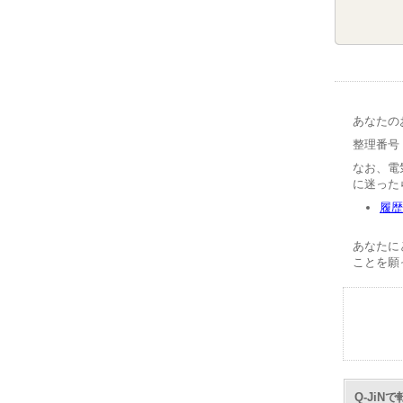
あなたの
整理番号【
なお、電
に迷った
履歴
あなたに
ことを願
Q-Ji