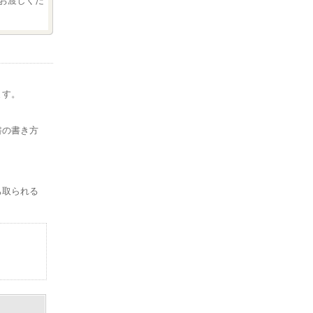
お渡しくだ
ます。
。
書の書き方
ち取られる