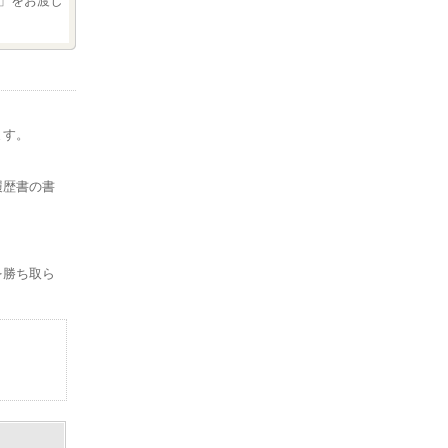
」をお渡し
ます。
。
履歴書の書
を勝ち取ら