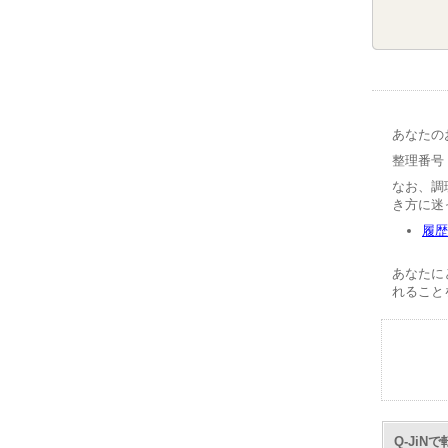
あなたの
整理番号【
なお、調
き方に迷
履歴
あなたに
れること
Q-Ji