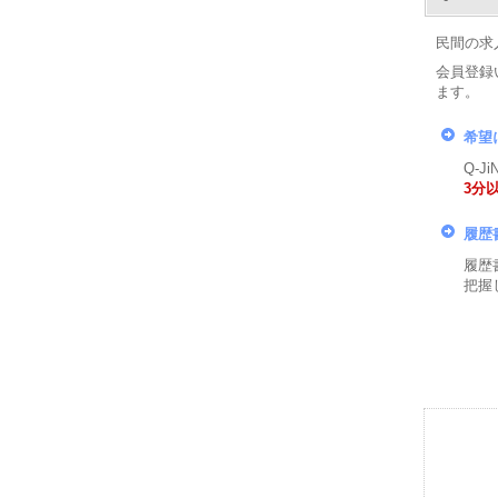
民間の求
会員登録
ます。
希望
Q-
3分
履歴
履歴
把握