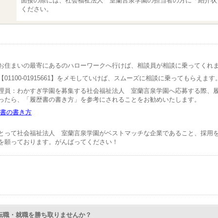
面接の際には、社会福祉法人 室蘭言泉学園の担当者の方に「紹介状
ください。
お住まいの最寄にあるのハローワークへ行けば、相談員が相談に乗ってくれ
01100-01915661】をメモしていけば、スムーズに相談に乗ってもらえます
理員：わかすぎ学園を募集する社会福祉法人 室蘭言泉学園へ応募する際、
ったら、「履歴書の書き方」を参考にされることをお勧めいたします。
書の書き方
とって社会福祉法人 室蘭言泉学園がベストマッチな企業であること、採用
を願っております。がんばってください！
Nで転職・就職を勝ち取りませんか？