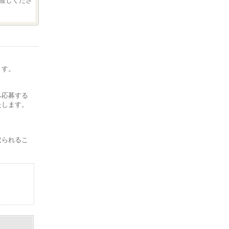
渡しくださ
ます。
。
へ応募する
たします。
取られるこ