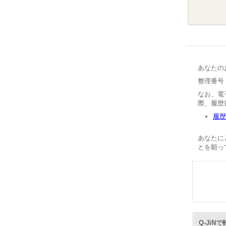
あなたの
整理番号【
なお、電
際、履歴
履歴
あなたに
とを願っ
Q-Ji