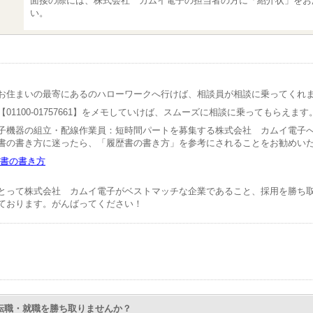
面接の際には、株式会社 カムイ電子の担当者の方に「紹介状」をお
い。
お住まいの最寄にあるのハローワークへ行けば、相談員が相談に乗ってくれ
01100-01757661】をメモしていけば、スムーズに相談に乗ってもらえます
子機器の組立・配線作業員：短時間パートを募集する株式会社 カムイ電子
書の書き方に迷ったら、「履歴書の書き方」を参考にされることをお勧めい
書の書き方
とって株式会社 カムイ電子がベストマッチな企業であること、採用を勝ち
ております。がんばってください！
Nで転職・就職を勝ち取りませんか？