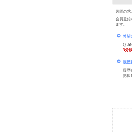
民間の求
会員登録
ます。
希望
Q-
3分
履歴
履歴
把握