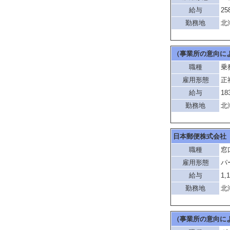
給与
25
勤務地
北
（事業所の意向に
職種
乗
雇用形態
正
給与
18
勤務地
北
日本郵便株式会社
職種
窓
雇用形態
パ
給与
1,
勤務地
北
（事業所の意向に