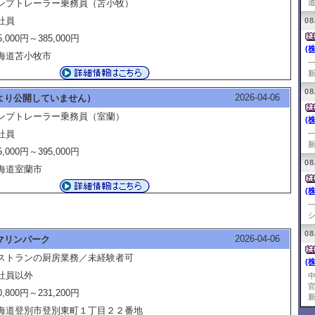
ンプトレーラー乗務員（苫小牧）
道
社員
08
5,000円～385,000円
(
海道苫小牧市
新
08
2026-04-06
より公開していません）
ンプトレーラー乗務員（室蘭）
(
社員
新
5,000円～395,000円
08
海道室蘭市
(
シ
08
2026-04-06
マリンパーク
ストランの厨房業務／未経験者可
(
社員以外
0,800円～231,200円
新
海道登別市登別東町１丁目２２番地