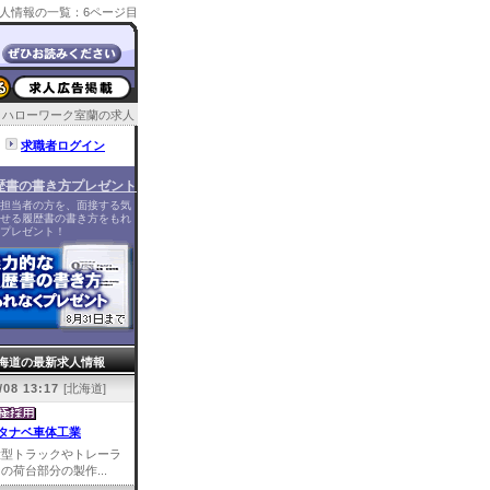
人情報の一覧：6ページ目
ハローワーク室蘭の求人
求職者ログイン
歴書の書き方プレゼント
担当者の方を、面接する気
せる履歴書の書き方をもれ
プレゼント！
海道の最新求人情報
/08 13:17
[北海道]
タナベ車体工業
大型トラックやトレーラ
の荷台部分の製作...