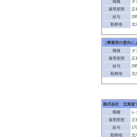
職種
ダ
雇用形態
正
給与
29
勤務地
北
（事業所の意向に
職種
ダ
雇用形態
正
給与
29
勤務地
北
株式会社 北海道
職種
レ
雇用形態
正
給与
17
勤務地
北