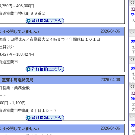
08
8,750円～405,000円
海道室蘭市神代町９９番２
ワ
ー
2026-04-06
より公開していません）
08
務職：日曜休み／夜勤最大２４時まで／年間休日１０１日
(
社員以外
下
3,427円～183,427円
08
海道室蘭市
(
大
2026-04-06
 室蘭中島南郵便局
08
口営業・業務全般
ート
(
100円～1,100円
大
海道室蘭市中島町３丁目１５－７
08
(
2026-04-06
より公開していません）