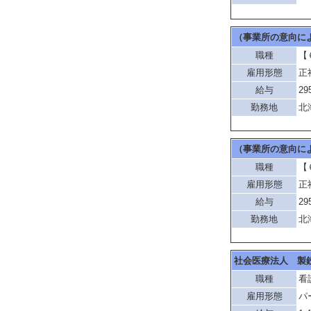
（事業所の意向に
職種
【
雇用形態
正
給与
29
勤務地
北
（事業所の意向に
職種
【
雇用形態
正
給与
29
勤務地
北
社会医療法人 製
職種
看
雇用形態
パ