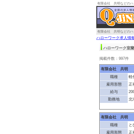
有限会社 共明などのハ
有限会社 共明などのハ
ハローワーク求人情
ハローワーク室蘭
掲載件数：997件
有限会社 共明
職種
軽
雇用形態
正
給与
20
勤務地
北
有限会社 共明
職種
と
雇用形態
正