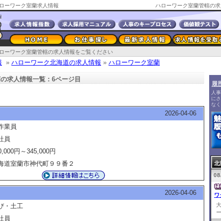
ローワーク室蘭求人情報
ハローワーク室蘭管轄の求
ローワーク室蘭管轄の求人情報をご覧ください
報
»
ハローワーク北海道の求人情報
»
ハローワーク室蘭
の求人情報一覧：6ページ目
履
人事
にさ
なく
2026-04-06
作業員
社員
0,000円～345,000円
海道室蘭市神代町９９番２
北
08
2026-04-06
ワ
び・土工
ー
社員